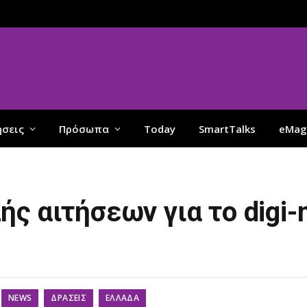
ήσεις
Πρόσωπα
Today
SmartTalks
eMag
ς αιτήσεων για το digi-
NEWS
ΔΡΆΣΕΙΣ
ΕΛΛΆΔΑ