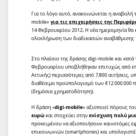
Για το λόγο αυτό, ανακοινώνεται η αναβολή
mobile»
για τις επιχειρήσεις της Περιφέρ
14 Φεβρουαρίου 2012
.
Η νέα ημερομηνία θα 
ολοκλήρωση των διαδικασιών αναβάθμισης 
Στο πλαίσιο της δράσης digi-mobile και κατά
Φεβρουαρίου υποβλήθηκαν επιτυχώς από επ
Αττικής) περισσότερες από 7.800 αιτήσεις,
διαθέσιμο προϋπολογισμό των €12.000.000 π
(δημόσια χρηματοδότηση).
Η δράση «
digi-mobile
» αξιοποιεί πόρους τ
ευρώ
και στοχεύει στην
ενίσχυση πολύ μι
προκειμένου να αξιοποιήσουν καινοτόμες ε
επικοινωνιών (smartphones) και υπολογιστές-