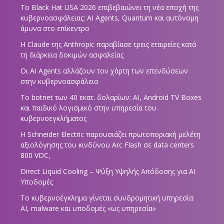
Το Black Hat USA 2026 επιβεβαιώνει τη νέα εποχή της
κυβερνοασφάλειας: AI Agents, Quantum και αυτόνομη
άμυνα στο επίκεντρο
Η Claude της Anthropic παραβίασε τρεις εταιρείες κατά
τη διάρκεια δοκιμών ασφαλείας
Οι AI Agents αλλάζουν τον χάρτη των επενδύσεων
στην κυβερνοασφάλεια
Το botnet των 40 εκατ. δολαρίων: AI, Android TV Boxes
και παιδικό λογισμικό στην υπηρεσία του
κυβερνοεγκλήματος
Η Schneider Electric παρουσιάζει πρωτοποριακή μελέτη
αξιολόγησης του κινδύνου Arc Flash σε data centers
800 VDC,
Direct Liquid Cooling – Ψύξη Υψηλής Απόδοσης για AI
Υποδομές
Το κυβερνοέγκλημα γίνεται συνδρομητική υπηρεσία:
AI, malware και υποδομές «ως υπηρεσία»