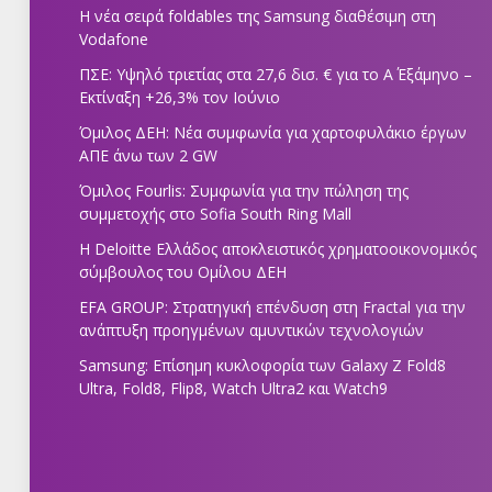
Η νέα σειρά foldables της Samsung διαθέσιμη στη
Vodafone
ΠΣΕ: Υψηλό τριετίας στα 27,6 δισ. € για το Α΄ Εξάμηνο –
Εκτίναξη +26,3% τον Ιούνιο
Όμιλος ΔΕΗ: Νέα συμφωνία για χαρτοφυλάκιο έργων
ΑΠΕ άνω των 2 GW
Όμιλος Fourlis: Συμφωνία για την πώληση της
συμμετοχής στο Sofia South Ring Mall
Η Deloitte Ελλάδος αποκλειστικός χρηματοοικονομικός
σύμβουλος του Ομίλου ΔΕΗ
EFA GROUP: Στρατηγική επένδυση στη Fractal για την
ανάπτυξη προηγμένων αμυντικών τεχνολογιών
Samsung: Επίσημη κυκλοφορία των Galaxy Z Fold8
Ultra, Fold8, Flip8, Watch Ultra2 και Watch9