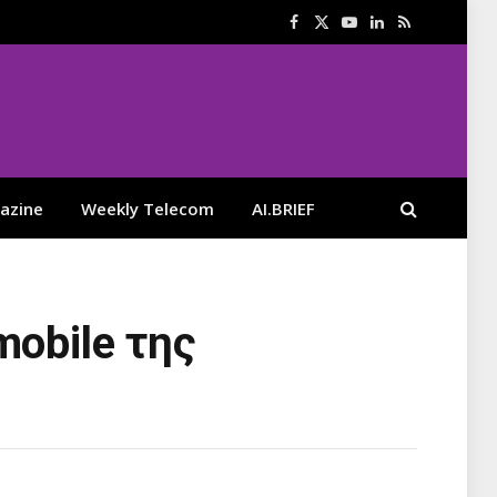
Facebook
X
YouTube
LinkedIn
RSS
(Twitter)
azine
Weekly Telecom
AI.BRIEF
mobile της