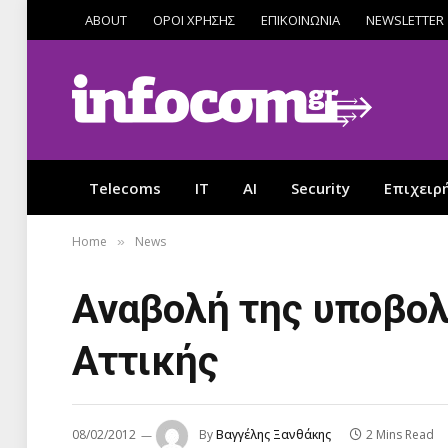
ABOUT
ΟΡΟΙ ΧΡΗΣΗΣ
ΕΠΙΚΟΙΝΩΝΙΑ
NEWSLETTER
Telecoms
IT
AI
Security
Επιχειρ
Home
News
»
Αναβολή της υποβολή
Αττικής
08/02/2012
By
Βαγγέλης Ξανθάκης
2 Mins Read