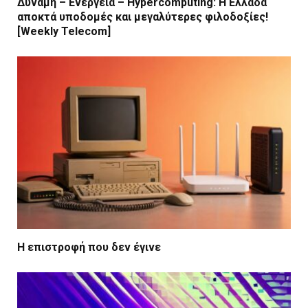
Δύναμη – Ενέργεια – Ηypercomputing: Η Ελλάδα
αποκτά υποδομές και μεγαλύτερες φιλοδοξίες!
[Weekly Telecom]
Η επιστροφή που δεν έγινε