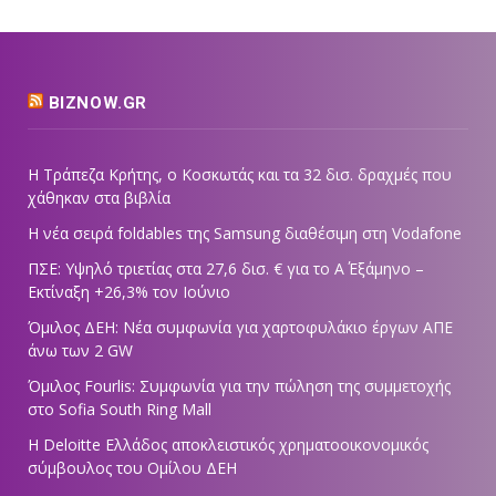
BIZNOW.GR
Η Τράπεζα Κρήτης, ο Κοσκωτάς και τα 32 δισ. δραχμές που
χάθηκαν στα βιβλία
Η νέα σειρά foldables της Samsung διαθέσιμη στη Vodafone
ΠΣΕ: Υψηλό τριετίας στα 27,6 δισ. € για το Α΄ Εξάμηνο –
Εκτίναξη +26,3% τον Ιούνιο
Όμιλος ΔΕΗ: Νέα συμφωνία για χαρτοφυλάκιο έργων ΑΠΕ
άνω των 2 GW
Όμιλος Fourlis: Συμφωνία για την πώληση της συμμετοχής
στο Sofia South Ring Mall
Η Deloitte Ελλάδος αποκλειστικός χρηματοοικονομικός
σύμβουλος του Ομίλου ΔΕΗ