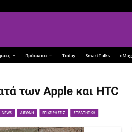
ήσεις
Πρόσωπα
Today
SmartTalks
eMag
ατά των Apple και HTC
NEWS
ΔΙΕΘΝΉ
ΕΠΙΧΕΙΡΉΣΕΙΣ
ΣΤΡΑΤΗΓΙΚΉ