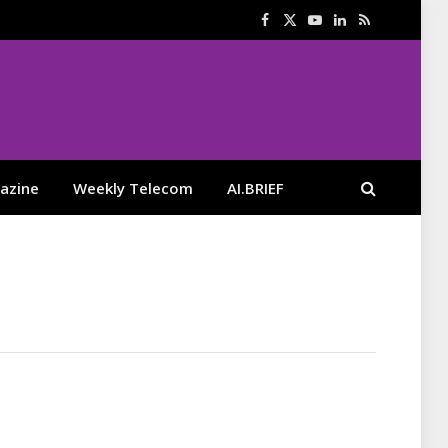
Facebook
X
YouTube
LinkedIn
RSS
(Twitter)
azine
Weekly Telecom
AI.BRIEF