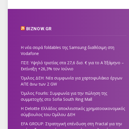
BIZNOW.GR
Η νέα σειρά foldables της Samsung διαθέσιμη στη
Vodafone
ΠΣΕ: Υψηλό τριετίας στα 27,6 δισ. € για το Α΄ Εξάμηνο –
Εκτίναξη +26,3% τον Ιούνιο
Όμιλος ΔΕΗ: Νέα συμφωνία για χαρτοφυλάκιο έργων
ΑΠΕ άνω των 2 GW
Όμιλος Fourlis: Συμφωνία για την πώληση της
συμμετοχής στο Sofia South Ring Mall
Η Deloitte Ελλάδος αποκλειστικός χρηματοοικονομικός
σύμβουλος του Ομίλου ΔΕΗ
EFA GROUP: Στρατηγική επένδυση στη Fractal για την