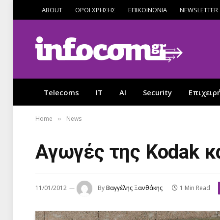
ABOUT
ΟΡΟΙ ΧΡΗΣΗΣ
ΕΠΙΚΟΙΝΩΝΙΑ
NEWSLETTER
Telecoms
IT
AI
Security
Επιχειρ
Home
News
»
Αγωγές της Kodak κ
11/01/2012
By
Βαγγέλης Ξανθάκης
1 Min Read