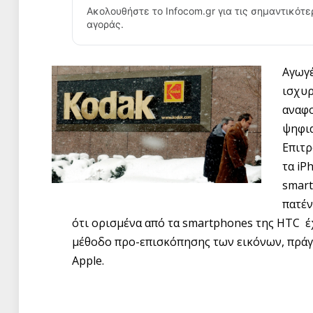
Ακολουθήστε το Infocom.gr για τις σημαντικότε
αγοράς.
Αγωγέ
ισχυρ
αναφο
ψηφια
Επιτρ
τα iP
smart
πατέν
ότι ορισμένα από τα smartphones της HTC έ
μέθοδο προ-επισκόπησης των εικόνων, πράγμ
Apple.