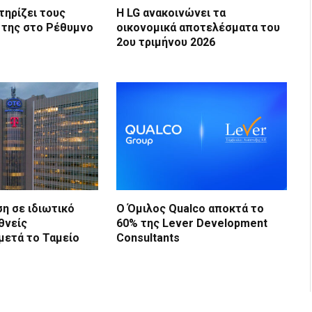
τηρίζει τους
Η LG ανακοινώνει τα
 της στο Ρέθυμνο
οικονομικά αποτελέσματα του
2ου τριμήνου 2026
η σε ιδιωτικό
Ο Όμιλος Qualco αποκτά το
θνείς
60% της Lever Development
μετά το Ταμείο
Consultants