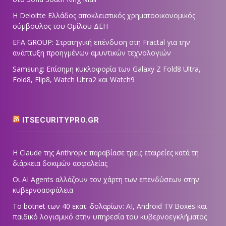
Η Deloitte Ελλάδος αποκλειστικός χρηματοοικονομικός
σύμβουλος του Ομίλου ΔΕΗ
EFA GROUP: Στρατηγική επένδυση στη Fractal για την
ανάπτυξη προηγμένων αμυντικών τεχνολογιών
Samsung: Επίσημη κυκλοφορία των Galaxy Z Fold8 Ultra,
Fold8, Flip8, Watch Ultra2 και Watch9
ITSECURITYPRO.GR
Η Claude της Anthropic παραβίασε τρεις εταιρείες κατά τη
διάρκεια δοκιμών ασφαλείας
Οι AI Agents αλλάζουν τον χάρτη των επενδύσεων στην
κυβερνοασφάλεια
Το botnet των 40 εκατ. δολαρίων: AI, Android TV Boxes και
παιδικό λογισμικό στην υπηρεσία του κυβερνοεγκλήματος