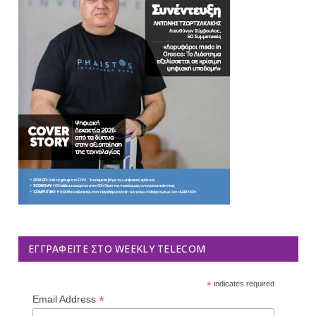
ΕΓΓΡΑΦΕΊΤΕ ΣΤΟ WEEKLY TELECOM
*
indicates required
*
Email Address