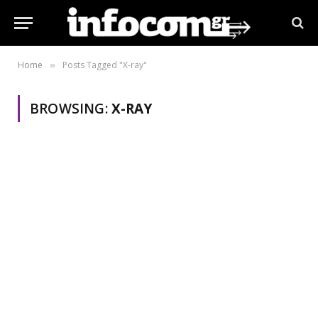
Home
Posts Tagged "X-ray"
»
BROWSING:
X-RAY