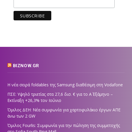
BIZNOW.GR
Η νέα σειρά foldables της Samsung διαθέσιμη στη Vodafone
ΠΣΕ: Υψηλό τριετίας στα 27,6 δισ. € για το Α΄ Εξάμηνο –
Εκτίναξη +26,3% τον Ιούνιο
Όμιλος ΔΕΗ: Νέα συμφωνία για χαρτοφυλάκιο έργων ΑΠΕ
άνω των 2 GW
Όμιλος Fourlis: Συμφωνία για την πώληση της συμμετοχής
στο Sofia South Ring Mall