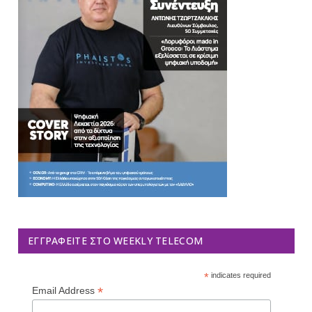
ΕΓΓΡΑΦΕΊΤΕ ΣΤΟ WEEKLY TELECOM
*
indicates required
*
Email Address