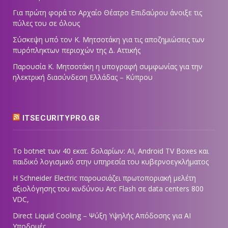
Για πρώτη φορά το Αρχαίο Θέατρο Επιδαύρου άνοιξε τις
πύλες του σε όλους
Σύσκεψη υπό τον Κ. Μητσοτάκη για τις αποζημιώσεις των
πυρόπληκτων περιοχών της Δ. Αττικής
Παρουσία Κ. Μητσοτάκη η υπογραφή συμφωνίας για την
ηλεκτρική διασύνδεση Ελλάδας – Κύπρου
ITSECURITYPRO.GR
Το botnet των 40 εκατ. δολαρίων: AI, Android TV Boxes και
παιδικό λογισμικό στην υπηρεσία του κυβερνοεγκλήματος
Η Schneider Electric παρουσιάζει πρωτοποριακή μελέτη
αξιολόγησης του κινδύνου Arc Flash σε data centers 800
VDC,
Direct Liquid Cooling – Ψύξη Υψηλής Απόδοσης για AI
Υποδομές