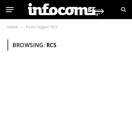
Home
Posts Tagged "RCS"
»
BROWSING:
RCS