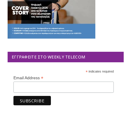
ΕΓΓΡΑΦΕΊΤΕ ΣΤΟ WEEKLY TELECOM
*
indicates required
*
Email Address