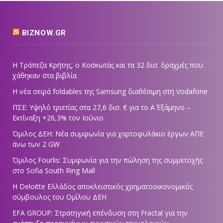
BIZNOW.GR
Η Τράπεζα Κρήτης, ο Κοσκωτάς και τα 32 δισ. δραχμές που
χάθηκαν στα βιβλία
Η νέα σειρά foldables της Samsung διαθέσιμη στη Vodafone
ΠΣΕ: Υψηλό τριετίας στα 27,6 δισ. € για το Α΄ Εξάμηνο –
Εκτίναξη +26,3% τον Ιούνιο
Όμιλος ΔΕΗ: Νέα συμφωνία για χαρτοφυλάκιο έργων ΑΠΕ
άνω των 2 GW
Όμιλος Fourlis: Συμφωνία για την πώληση της συμμετοχής
στο Sofia South Ring Mall
Η Deloitte Ελλάδος αποκλειστικός χρηματοοικονομικός
σύμβουλος του Ομίλου ΔΕΗ
EFA GROUP: Στρατηγική επένδυση στη Fractal για την