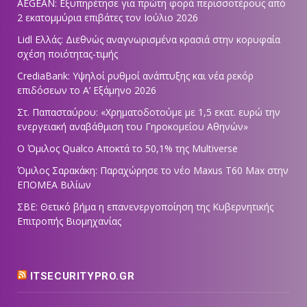
AEGEAN: Εξυπηρέτησε για πρώτη φορά περισσοτέρους από
2 εκατομμύρια επιβάτες τον Ιούλιο 2026
Lidl Ελλάς: Διεθνώς αναγνωρισμένα κρασιά στην κορυφαία
σχέση ποιότητας-τιμής
CrediaBank: Υψηλοί ρυθμοί ανάπτυξης και νέα ρεκόρ
επιδόσεων το Α’ Εξάμηνο 2026
Στ. Παπασταύρου: «Χρηματοδοτούμε με 1,5 εκατ. ευρώ την
ενεργειακή αναβάθμιση του Γηροκομείου Αθηνών»
Ο Όμιλος Qualco Αποκτά το 50,1% της Multiverse
Όμιλος Σαρακάκη: Παραχώρησε το νέο Maxus T60 Max στην
ΕΠΟΜΕΑ Βιλίων
ΣΒΕ: Θετικό βήμα η επανενεργοποίηση της Κυβερνητικής
Επιτροπής Βιομηχανίας
ITSECURITYPRO.GR