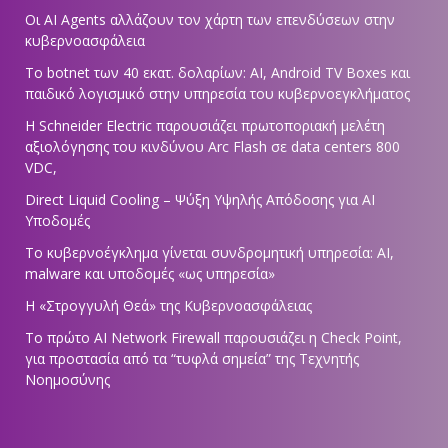
Οι AI Agents αλλάζουν τον χάρτη των επενδύσεων στην
κυβερνοασφάλεια
Το botnet των 40 εκατ. δολαρίων: AI, Android TV Boxes και
παιδικό λογισμικό στην υπηρεσία του κυβερνοεγκλήματος
Η Schneider Electric παρουσιάζει πρωτοποριακή μελέτη
αξιολόγησης του κινδύνου Arc Flash σε data centers 800
VDC,
Direct Liquid Cooling – Ψύξη Υψηλής Απόδοσης για AI
Υποδομές
Το κυβερνοέγκλημα γίνεται συνδρομητική υπηρεσία: AI,
malware και υποδομές «ως υπηρεσία»
Η «Στρογγυλή Θεά» της Κυβερνοασφάλειας
Tο πρώτο AI Network Firewall παρουσιάζει η Check Point,
για προστασία από τα “τυφλά σημεία” της Τεχνητής
Νοημοσύνης