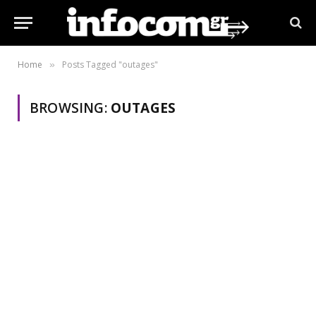
Home
Posts Tagged "outages"
»
BROWSING:
OUTAGES