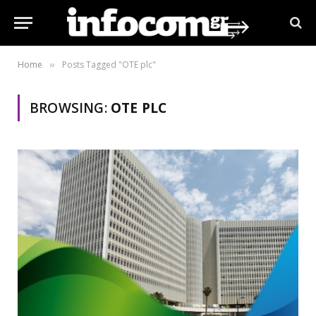
Home
Posts Tagged "OTE plc"
»
BROWSING:
OTE PLC