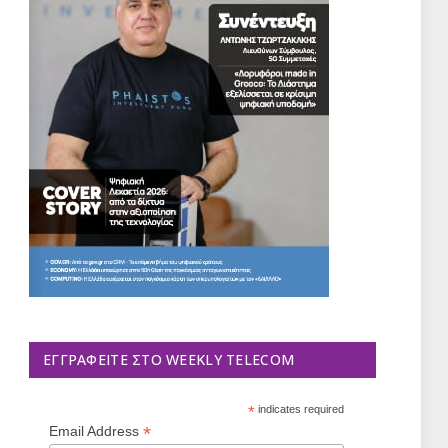
ΕΓΓΡΑΦΕΊΤΕ ΣΤΟ WEEKLY TELECOM
*
indicates required
*
Email Address