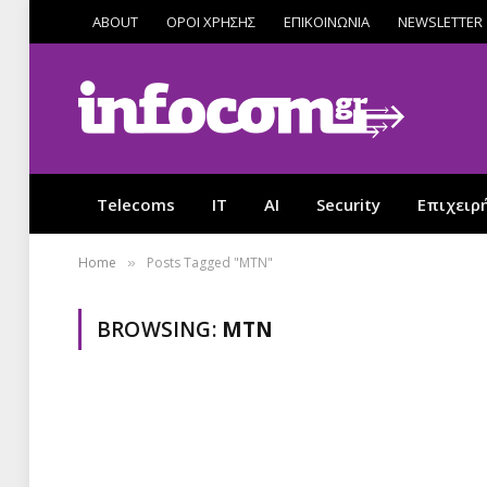
ABOUT
ΟΡΟΙ ΧΡΗΣΗΣ
ΕΠΙΚΟΙΝΩΝΙΑ
NEWSLETTER
Telecoms
IT
AI
Security
Επιχειρ
Home
Posts Tagged "MTN"
»
BROWSING:
MTN