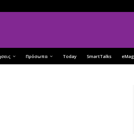
ήσεις
Πρόσωπα
Today
SmartTalks
eMag