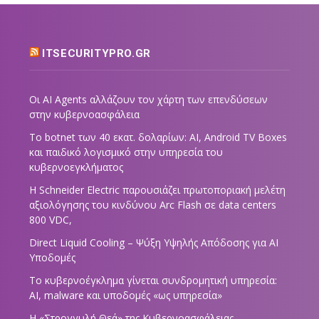
ITSECURITYPRO.GR
Οι AI Agents αλλάζουν τον χάρτη των επενδύσεων
στην κυβερνοασφάλεια
Το botnet των 40 εκατ. δολαρίων: AI, Android TV Boxes
και παιδικό λογισμικό στην υπηρεσία του
κυβερνοεγκλήματος
Η Schneider Electric παρουσιάζει πρωτοποριακή μελέτη
αξιολόγησης του κινδύνου Arc Flash σε data centers
800 VDC,
Direct Liquid Cooling – Ψύξη Υψηλής Απόδοσης για AI
Υποδομές
Το κυβερνοέγκλημα γίνεται συνδρομητική υπηρεσία:
AI, malware και υποδομές «ως υπηρεσία»
Η «Στρογγυλή Θεά» της Κυβερνοασφάλειας