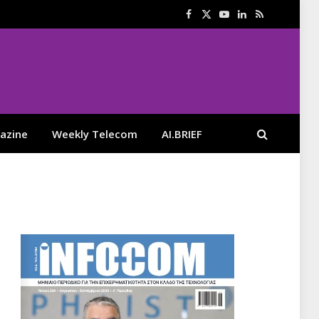
Facebook
X
YouTube
LinkedIn
RSS
(Twitter)
azine
Weekly Telecom
AI.BRIEF