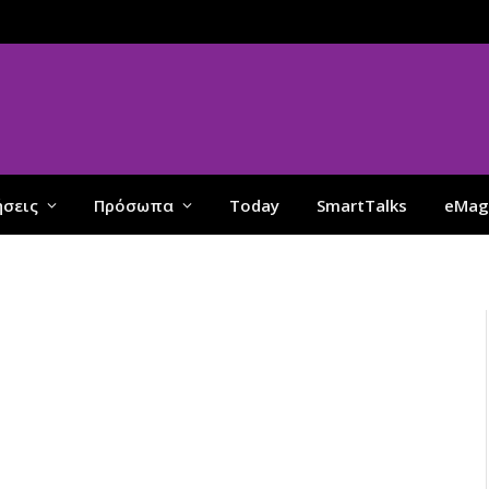
ήσεις
Πρόσωπα
Today
SmartTalks
eMag