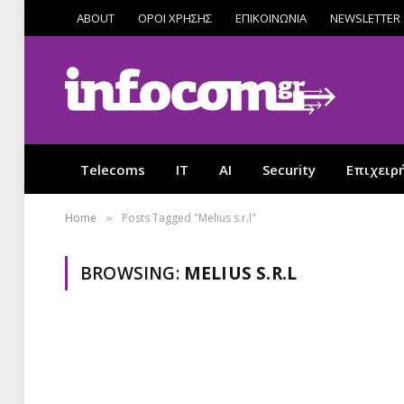
ABOUT
ΟΡΟΙ ΧΡΗΣΗΣ
ΕΠΙΚΟΙΝΩΝΙΑ
NEWSLETTER
Telecoms
IT
AI
Security
Επιχειρ
Home
Posts Tagged "Melius s.r.l"
»
BROWSING:
MELIUS S.R.L