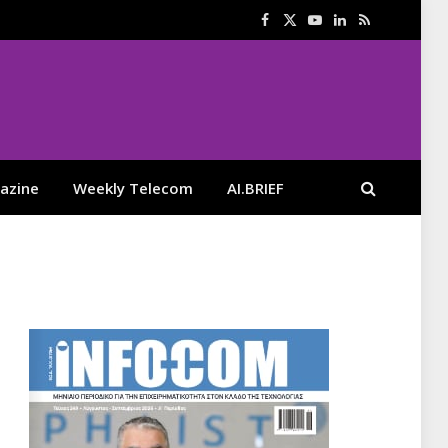
Facebook
X
YouTube
LinkedIn
RSS
(Twitter)
azine
Weekly Telecom
AI.BRIEF