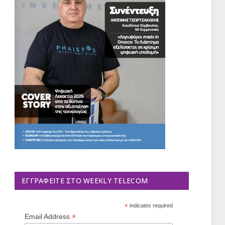
ΕΓΓΡΑΦΕΊΤΕ ΣΤΟ WEEKLY TELECOM
*
indicates required
*
Email Address