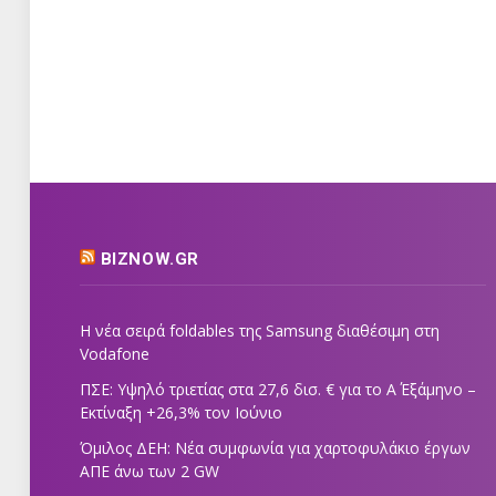
BIZNOW.GR
Η νέα σειρά foldables της Samsung διαθέσιμη στη
Vodafone
ΠΣΕ: Υψηλό τριετίας στα 27,6 δισ. € για το Α΄ Εξάμηνο –
Εκτίναξη +26,3% τον Ιούνιο
Όμιλος ΔΕΗ: Νέα συμφωνία για χαρτοφυλάκιο έργων
ΑΠΕ άνω των 2 GW