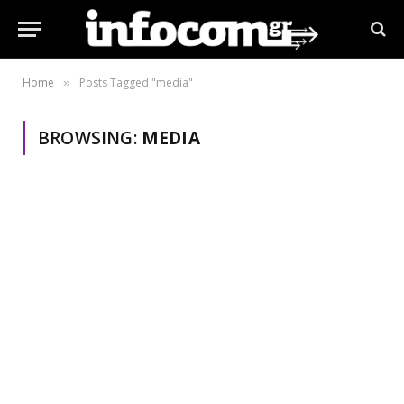
Home
Posts Tagged "media"
»
BROWSING:
MEDIA