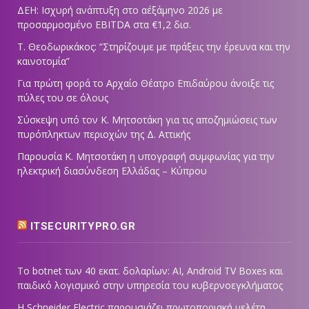
ΔΕΗ: Ισχυρή ανάπτυξη στο α΄εξάμηνο 2026 με
προσαρμοσμένο EBITDA στα €1,2 δισ.
Τ. Θεοδωρικάκος: “Στηρίζουμε με πράξεις την έρευνα και την
καινοτομία”
Για πρώτη φορά το Αρχαίο Θέατρο Επιδαύρου άνοιξε τις
πύλες του σε όλους
Σύσκεψη υπό τον Κ. Μητσοτάκη για τις αποζημιώσεις των
πυρόπληκτων περιοχών της Δ. Αττικής
Παρουσία Κ. Μητσοτάκη η υπογραφή συμφωνίας για την
ηλεκτρική διασύνδεση Ελλάδας – Κύπρου
ITSECURITYPRO.GR
Το botnet των 40 εκατ. δολαρίων: AI, Android TV Boxes και
παιδικό λογισμικό στην υπηρεσία του κυβερνοεγκλήματος
Η Schneider Electric παρουσιάζει πρωτοποριακή μελέτη