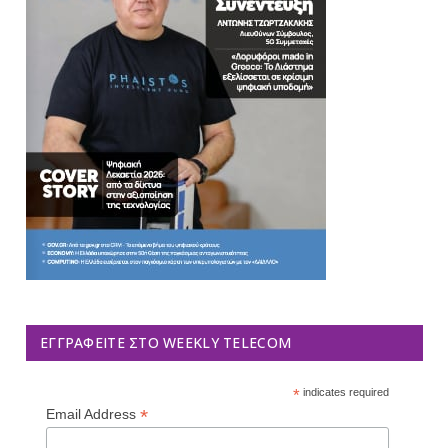
ΕΓΓΡΑΦΕΊΤΕ ΣΤΟ WEEKLY TELECOM
*
indicates required
*
Email Address