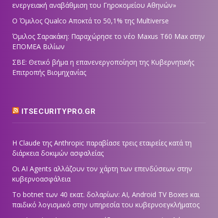
ενεργειακή αναβάθμιση του Γηροκομείου Αθηνών»
Ο Όμιλος Qualco Αποκτά το 50,1% της Multiverse
Όμιλος Σαρακάκη: Παραχώρησε το νέο Maxus T60 Max στην
ΕΠΟΜΕΑ Βιλίων
ΣΒΕ: Θετικό βήμα η επανενεργοποίηση της Κυβερνητικής
Επιτροπής Βιομηχανίας
ITSECURITYPRO.GR
Η Claude της Anthropic παραβίασε τρεις εταιρείες κατά τη
διάρκεια δοκιμών ασφαλείας
Οι AI Agents αλλάζουν τον χάρτη των επενδύσεων στην
κυβερνοασφάλεια
Το botnet των 40 εκατ. δολαρίων: AI, Android TV Boxes και
παιδικό λογισμικό στην υπηρεσία του κυβερνοεγκλήματος