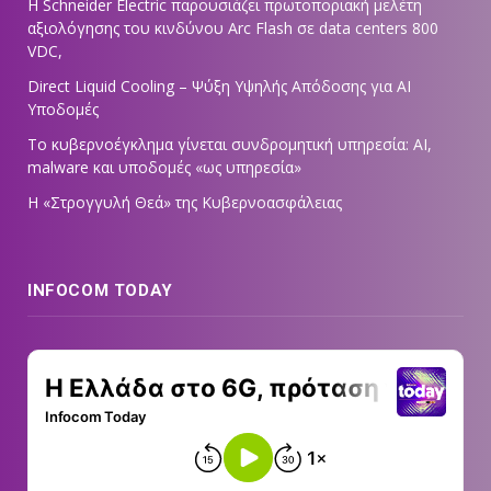
Η Schneider Electric παρουσιάζει πρωτοποριακή μελέτη
αξιολόγησης του κινδύνου Arc Flash σε data centers 800
VDC,
Direct Liquid Cooling – Ψύξη Υψηλής Απόδοσης για AI
Υποδομές
Το κυβερνοέγκλημα γίνεται συνδρομητική υπηρεσία: AI,
malware και υποδομές «ως υπηρεσία»
Η «Στρογγυλή Θεά» της Κυβερνοασφάλειας
INFOCOM TODAY