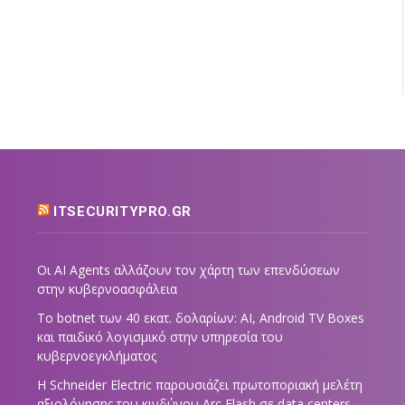
ITSECURITYPRO.GR
Οι AI Agents αλλάζουν τον χάρτη των επενδύσεων
στην κυβερνοασφάλεια
Το botnet των 40 εκατ. δολαρίων: AI, Android TV Boxes
και παιδικό λογισμικό στην υπηρεσία του
κυβερνοεγκλήματος
Η Schneider Electric παρουσιάζει πρωτοποριακή μελέτη
αξιολόγησης του κινδύνου Arc Flash σε data centers