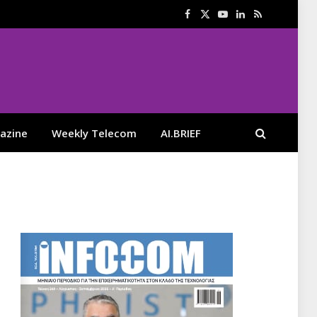
Facebook
X
YouTube
LinkedIn
RSS
(Twitter)
azine
Weekly Telecom
AI.BRIEF