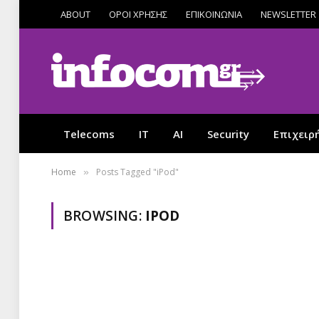
ABOUT
ΟΡΟΙ ΧΡΗΣΗΣ
ΕΠΙΚΟΙΝΩΝΙΑ
NEWSLETTER
Telecoms
IT
AI
Security
Επιχειρ
Home
Posts Tagged "iPod"
»
BROWSING:
IPOD