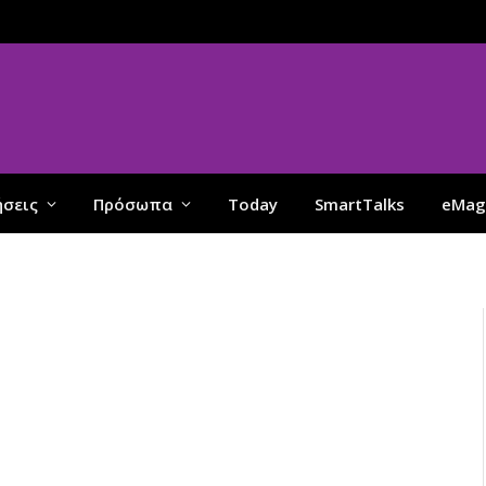
ήσεις
Πρόσωπα
Today
SmartTalks
eMag