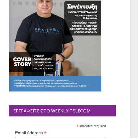
ΕΓΓΡΑΦΕΊΤΕ ΣΤΟ WEEKLY TELECOM
*
indicates required
*
Email Address