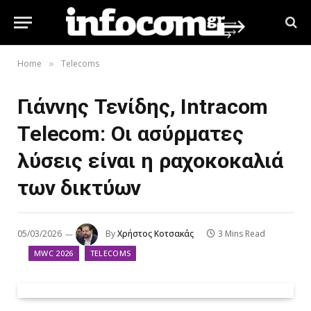
Home
Telecoms
»
Γιάννης Τενίδης, Intracom
Telecom: Οι ασύρματες
λύσεις είναι η ραχοκοκαλιά
των δικτύων
05/03/2026
By
Χρήστος Κοτσακάς
3 Mins Read
MWC 2026
TELECOMS