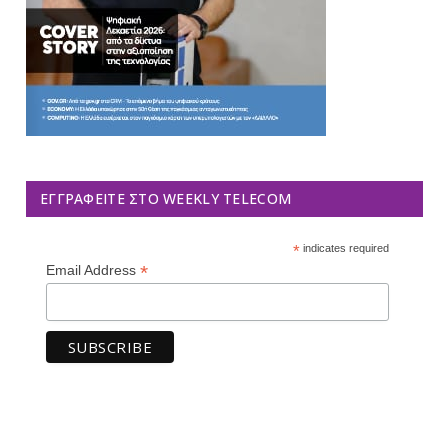
ΕΓΓΡΑΦΕΊΤΕ ΣΤΟ WEEKLY TELECOM
*
indicates required
*
Email Address