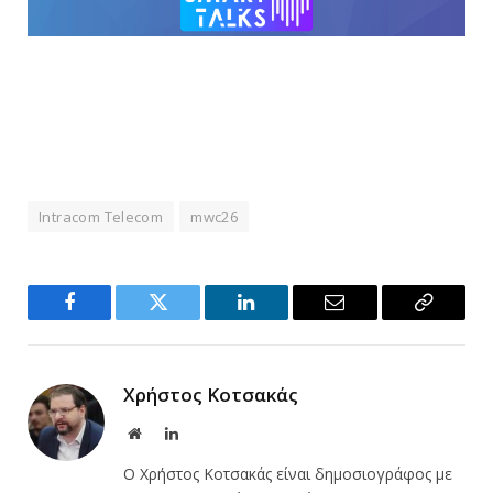
Intracom Telecom
mwc26
Facebook
Twitter
LinkedIn
Email
Copy
Link
Χρήστος Κοτσακάς
Website
LinkedIn
Ο Χρήστος Κοτσακάς είναι δημοσιογράφος με