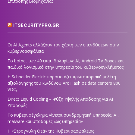
Επιτροπής Βιομηχανίας
ITSECURITYPRO.GR
Οι AI Agents αλλάζουν τον χάρτη των επενδύσεων στην
κυβερνοασφάλεια
Το botnet των 40 εκατ. δολαρίων: AI, Android TV Boxes και
παιδικό λογισμικό στην υπηρεσία του κυβερνοεγκλήματος
Η Schneider Electric παρουσιάζει πρωτοποριακή μελέτη
αξιολόγησης του κινδύνου Arc Flash σε data centers 800
VDC,
Direct Liquid Cooling – Ψύξη Υψηλής Απόδοσης για AI
Υποδομές
Το κυβερνοέγκλημα γίνεται συνδρομητική υπηρεσία: AI,
malware και υποδομές «ως υπηρεσία»
Η «Στρογγυλή Θεά» της Κυβερνοασφάλειας