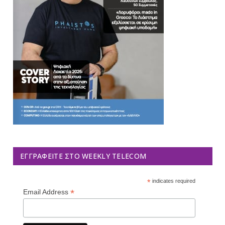
ΕΓΓΡΑΦΕΊΤΕ ΣΤΟ WEEKLY TELECOM
*
indicates required
*
Email Address