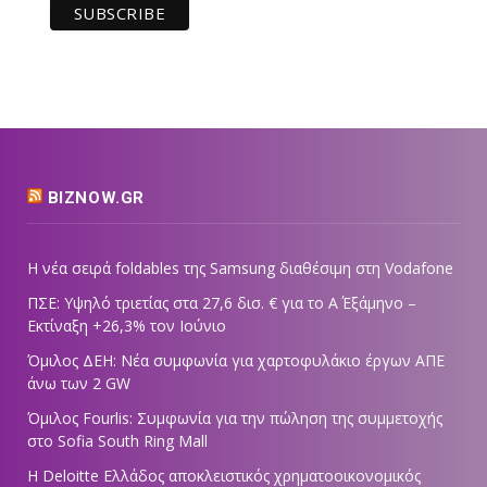
BIZNOW.GR
Η νέα σειρά foldables της Samsung διαθέσιμη στη Vodafone
ΠΣΕ: Υψηλό τριετίας στα 27,6 δισ. € για το Α΄ Εξάμηνο –
Εκτίναξη +26,3% τον Ιούνιο
Όμιλος ΔΕΗ: Νέα συμφωνία για χαρτοφυλάκιο έργων ΑΠΕ
άνω των 2 GW
Όμιλος Fourlis: Συμφωνία για την πώληση της συμμετοχής
στο Sofia South Ring Mall
Η Deloitte Ελλάδος αποκλειστικός χρηματοοικονομικός