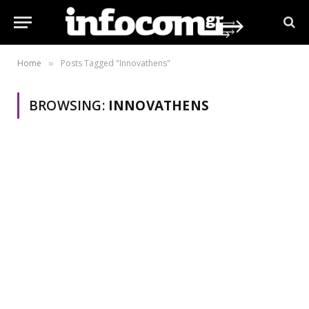
Home
Posts Tagged "Innovathens"
»
BROWSING:
INNOVATHENS