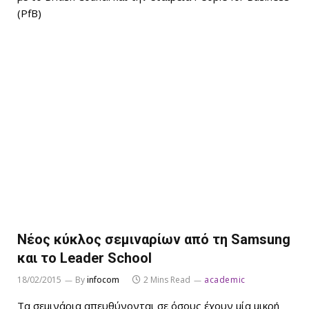
(PfB)
Νέος κύκλος σεμιναρίων από τη Samsung
και το Leader School
18/02/2015
By
infocom
2 Mins Read
academic
Τα σεμινάρια απευθύνονται σε όσους έχουν μία μικρή