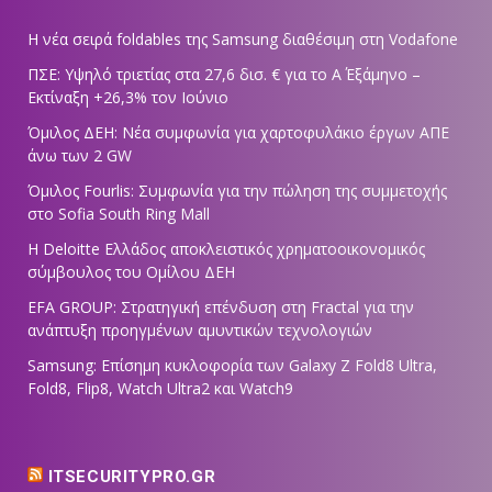
Η νέα σειρά foldables της Samsung διαθέσιμη στη Vodafone
ΠΣΕ: Υψηλό τριετίας στα 27,6 δισ. € για το Α΄ Εξάμηνο –
Εκτίναξη +26,3% τον Ιούνιο
Όμιλος ΔΕΗ: Νέα συμφωνία για χαρτοφυλάκιο έργων ΑΠΕ
άνω των 2 GW
Όμιλος Fourlis: Συμφωνία για την πώληση της συμμετοχής
στο Sofia South Ring Mall
Η Deloitte Ελλάδος αποκλειστικός χρηματοοικονομικός
σύμβουλος του Ομίλου ΔΕΗ
EFA GROUP: Στρατηγική επένδυση στη Fractal για την
ανάπτυξη προηγμένων αμυντικών τεχνολογιών
Samsung: Επίσημη κυκλοφορία των Galaxy Z Fold8 Ultra,
Fold8, Flip8, Watch Ultra2 και Watch9
ITSECURITYPRO.GR