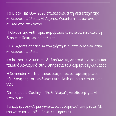
Το Black Hat USA 2026 επιβεβαιώνει τη νέα εποχή της
κυβερνοασφάλειας: AI Agents, Quantum και αυτόνομη
άμυνα στο επίκεντρο
Η Claude της Anthropic παραβίασε τρεις εταιρείες κατά τη
διάρκεια δοκιμών ασφαλείας
Οι AI Agents αλλάζουν τον χάρτη των επενδύσεων στην
κυβερνοασφάλεια
Το botnet των 40 εκατ. δολαρίων: AI, Android TV Boxes και
παιδικό λογισμικό στην υπηρεσία του κυβερνοεγκλήματος
Η Schneider Electric παρουσιάζει πρωτοποριακή μελέτη
αξιολόγησης του κινδύνου Arc Flash σε data centers 800
VDC,
Direct Liquid Cooling – Ψύξη Υψηλής Απόδοσης για AI
Υποδομές
Το κυβερνοέγκλημα γίνεται συνδρομητική υπηρεσία: AI,
malware και υποδομές «ως υπηρεσία»