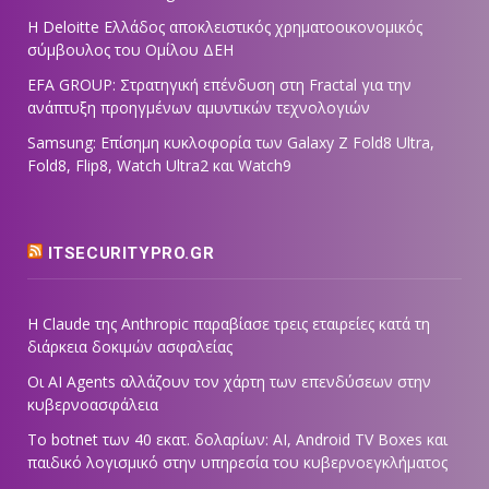
Η Deloitte Ελλάδος αποκλειστικός χρηματοοικονομικός
σύμβουλος του Ομίλου ΔΕΗ
EFA GROUP: Στρατηγική επένδυση στη Fractal για την
ανάπτυξη προηγμένων αμυντικών τεχνολογιών
Samsung: Επίσημη κυκλοφορία των Galaxy Z Fold8 Ultra,
Fold8, Flip8, Watch Ultra2 και Watch9
ITSECURITYPRO.GR
Η Claude της Anthropic παραβίασε τρεις εταιρείες κατά τη
διάρκεια δοκιμών ασφαλείας
Οι AI Agents αλλάζουν τον χάρτη των επενδύσεων στην
κυβερνοασφάλεια
Το botnet των 40 εκατ. δολαρίων: AI, Android TV Boxes και
παιδικό λογισμικό στην υπηρεσία του κυβερνοεγκλήματος