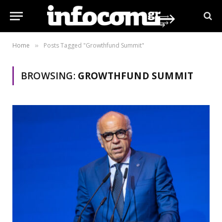
Home
Posts Tagged "Growthfund Summit"
»
BROWSING:
GROWTHFUND SUMMIT