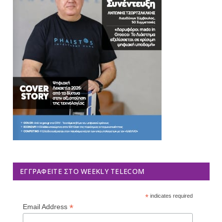
ΕΓΓΡΑΦΕΊΤΕ ΣΤΟ WEEKLY TELECOM
*
indicates required
*
Email Address