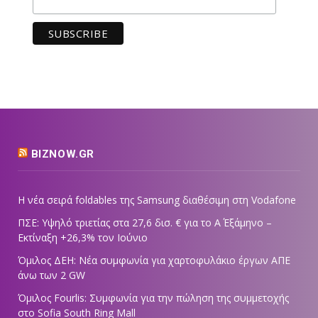
BIZNOW.GR
Η νέα σειρά foldables της Samsung διαθέσιμη στη Vodafone
ΠΣΕ: Υψηλό τριετίας στα 27,6 δισ. € για το Α΄ Εξάμηνο –
Εκτίναξη +26,3% τον Ιούνιο
Όμιλος ΔΕΗ: Νέα συμφωνία για χαρτοφυλάκιο έργων ΑΠΕ
άνω των 2 GW
Όμιλος Fourlis: Συμφωνία για την πώληση της συμμετοχής
στο Sofia South Ring Mall