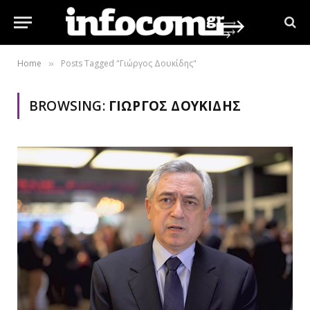
Home
Posts Tagged "Γιώργος Δουκίδης"
»
BROWSING:
ΓΙΏΡΓΟΣ ΔΟΥΚΊΔΗΣ