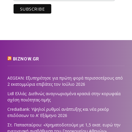
BIZNOW.GR
AEGEAN: Εξυπηρέτησε για πρώτη φορά περισσοτέρους από
2 εκατομμύρια επιβάτες τον Ιούλιο 2026
Lidl Ελλάς: Διεθνώς αναγνωρισμένα κρασιά στην κορυφαία
σχέση ποιότητας-τιμής
CrediaBank: Υψηλοί ρυθμοί ανάπτυξης και νέα ρεκόρ
επιδόσεων το Α’ Εξάμηνο 2026
Στ. Παπασταύρου: «Χρηματοδοτούμε με 1,5 εκατ. ευρώ την
ενεργειακή αναβάθμιση του Γηροκομείου Αθηνών»