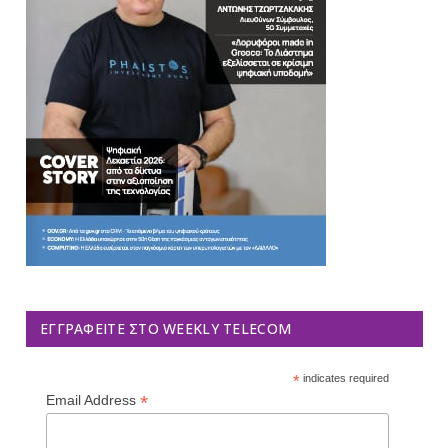
ΕΓΓΡΑΦΕΊΤΕ ΣΤΟ WEEKLY TELECOM
*
indicates required
*
Email Address