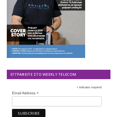
ΕΓΓΡΑΦΕΊΤΕ ΣΤΟ WEEKLY TELECOM
*
indicates required
*
Email Address