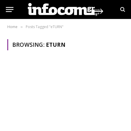
Home
Posts Tagged "eΤURN"
»
BROWSING:
EΤURN