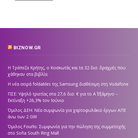
BIZNOW.GR
Η Τράπεζα Κρήτης, ο Κοσκωτάς και τα 32 δισ. δραχμές που
χάθηκαν στα βιβλία
Η νέα σειρά foldables της Samsung διαθέσιμη στη Vodafone
ΠΣΕ: Υψηλό τριετίας στα 27,6 δισ. € για το Α΄ Εξάμηνο –
Εκτίναξη +26,3% τον Ιούνιο
Όμιλος ΔΕΗ: Νέα συμφωνία για χαρτοφυλάκιο έργων ΑΠΕ
άνω των 2 GW
Όμιλος Fourlis: Συμφωνία για την πώληση της συμμετοχής
στο Sofia South Ring Mall