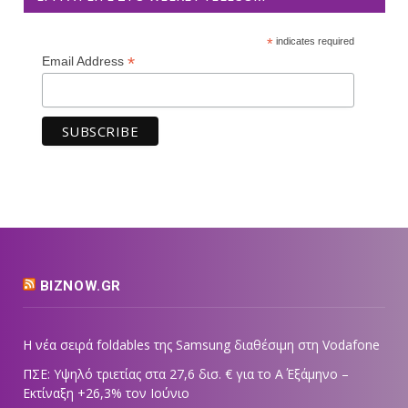
*
indicates required
*
Email Address
BIZNOW.GR
Η νέα σειρά foldables της Samsung διαθέσιμη στη Vodafone
ΠΣΕ: Υψηλό τριετίας στα 27,6 δισ. € για το Α΄ Εξάμηνο –
Εκτίναξη +26,3% τον Ιούνιο