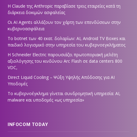
Η Claude της Anthropic παραβίασε τρεις εταιρείες κατά τη
διάρκεια δοκιμών ασφαλείας
Οι AI Agents αλλάζουν τον χάρτη των επενδύσεων στην
κυβερνοασφάλεια
Το botnet των 40 εκατ. δολαρίων: AI, Android TV Boxes και
παιδικό λογισμικό στην υπηρεσία του κυβερνοεγκλήματος
Η Schneider Electric παρουσιάζει πρωτοποριακή μελέτη
αξιολόγησης του κινδύνου Arc Flash σε data centers 800
VDC,
Direct Liquid Cooling – Ψύξη Υψηλής Απόδοσης για AI
Υποδομές
Το κυβερνοέγκλημα γίνεται συνδρομητική υπηρεσία: AI,
malware και υποδομές «ως υπηρεσία»
INFOCOM TODAY