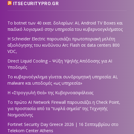
ITSECURITYPRO.GR
Το botnet των 40 εκατ. δολαρίων: AI, Android TV Boxes και
παιδικό λογισμικό στην υπηρεσία του κυβερνοεγκλήματος
Η Schneider Electric παρουσιάζει πρωτοποριακή μελέτη
αξιολόγησης του κινδύνου Arc Flash σε data centers 800
VDC,
Direct Liquid Cooling – Ψύξη Υψηλής Απόδοσης για AI
Υποδομές
Το κυβερνοέγκλημα γίνεται συνδρομητική υπηρεσία: AI,
malware και υποδομές «ως υπηρεσία»
Η «Στρογγυλή Θεά» της Κυβερνοασφάλειας
Tο πρώτο AI Network Firewall παρουσιάζει η Check Point,
για προστασία από τα “τυφλά σημεία” της Τεχνητής
Νοημοσύνης
Fortinet Security Day Greece 2026 | 16 Σεπτεμβρίου στο
Telekom Center Athens