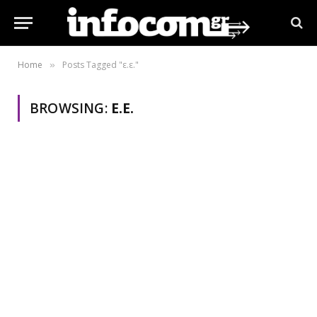
Home
Posts Tagged "ε.ε."
»
BROWSING:
Ε.Ε.