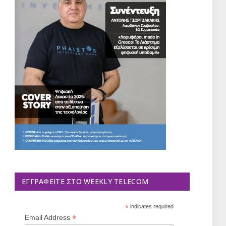
ΕΓΓΡΑΦΕΊΤΕ ΣΤΟ WEEKLY TELECOM
*
indicates required
*
Email Address