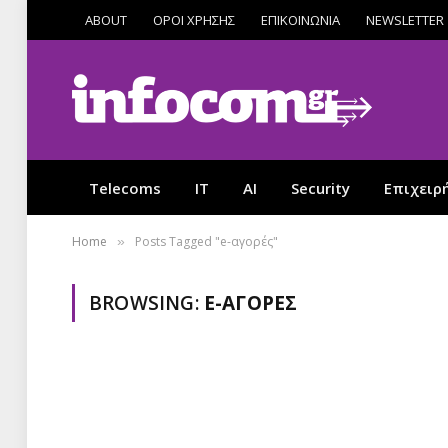
ABOUT
ΟΡΟΙ ΧΡΗΣΗΣ
ΕΠΙΚΟΙΝΩΝΙΑ
NEWSLETTER
Telecoms
IT
AI
Security
Επιχειρ
Home
Posts Tagged "e-αγορές"
»
BROWSING:
E-ΑΓΟΡΈΣ