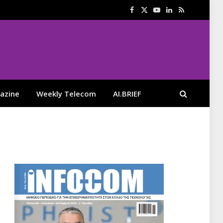
Facebook
X
YouTube
LinkedIn
RSS
(Twitter)
azine
Weekly Telecom
AI.BRIEF