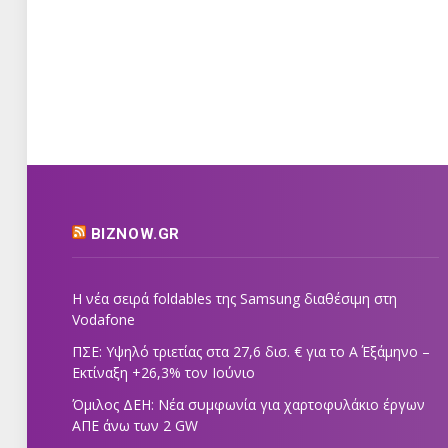
BIZNOW.GR
Η νέα σειρά foldables της Samsung διαθέσιμη στη
Vodafone
ΠΣΕ: Υψηλό τριετίας στα 27,6 δισ. € για το Α΄ Εξάμηνο –
Εκτίναξη +26,3% τον Ιούνιο
Όμιλος ΔΕΗ: Νέα συμφωνία για χαρτοφυλάκιο έργων
ΑΠΕ άνω των 2 GW