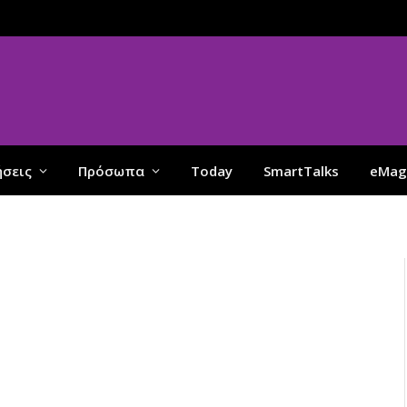
ήσεις
Πρόσωπα
Today
SmartTalks
eMag