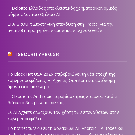
Η Deloitte Ελλάδος αποκλειστικός χρηματοοικονομικός
σύμβουλος του Ομίλου ΔΕΗ
EFA GROUP: Στρατηγική επένδυση στη Fractal για την
ανάπτυξη προηγμένων αμυντικών τεχνολογιών
ITSECURITYPRO.GR
Το Black Hat USA 2026 επιβεβαιώνει τη νέα εποχή της
κυβερνοασφάλειας: AI Agents, Quantum και αυτόνομη
άμυνα στο επίκεντρο
Η Claude της Anthropic παραβίασε τρεις εταιρείες κατά τη
διάρκεια δοκιμών ασφαλείας
Οι AI Agents αλλάζουν τον χάρτη των επενδύσεων στην
κυβερνοασφάλεια
Το botnet των 40 εκατ. δολαρίων: AI, Android TV Boxes και
παιδικό λογισμικό στην υπηρεσία του κυβερνοεγκλήματος