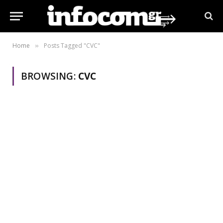
Home
Posts Tagged "CVC"
»
BROWSING:
CVC