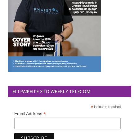
ΕΓΓΡΑΦΕΊΤΕ ΣΤΟ WEEKLY TELECOM
*
indicates required
*
Email Address