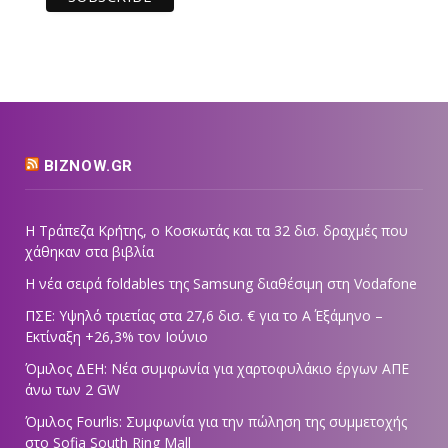
BIZNOW.GR
Η Τράπεζα Κρήτης, ο Κοσκωτάς και τα 32 δισ. δραχμές που
χάθηκαν στα βιβλία
Η νέα σειρά foldables της Samsung διαθέσιμη στη Vodafone
ΠΣΕ: Υψηλό τριετίας στα 27,6 δισ. € για το Α΄ Εξάμηνο –
Εκτίναξη +26,3% τον Ιούνιο
Όμιλος ΔΕΗ: Νέα συμφωνία για χαρτοφυλάκιο έργων ΑΠΕ
άνω των 2 GW
Όμιλος Fourlis: Συμφωνία για την πώληση της συμμετοχής
στο Sofia South Ring Mall