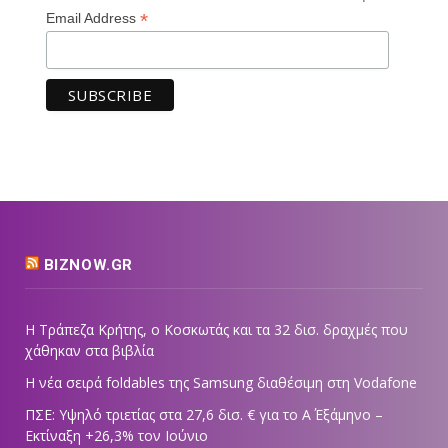
*
Email Address
BIZNOW.GR
Η Τράπεζα Κρήτης, ο Κοσκωτάς και τα 32 δισ. δραχμές που
χάθηκαν στα βιβλία
Η νέα σειρά foldables της Samsung διαθέσιμη στη Vodafone
ΠΣΕ: Υψηλό τριετίας στα 27,6 δισ. € για το Α΄ Εξάμηνο –
Εκτίναξη +26,3% τον Ιούνιο