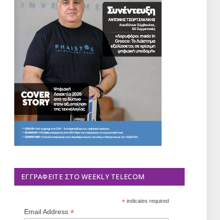
ΕΓΓΡΑΦΕΊΤΕ ΣΤΟ WEEKLY TELECOM
*
indicates required
*
Email Address