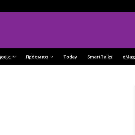
ήσεις
Πρόσωπα
Today
SmartTalks
eMag