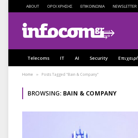
ABOUT
ΟΡΟΙ ΧΡΗΣΗΣ
ΕΠΙΚΟΙΝΩΝΙΑ
NEWSLETTER
Telecoms
IT
AI
Security
Επιχειρ
Home
Posts Tagged "Bain & Company"
»
BROWSING:
BAIN & COMPANY