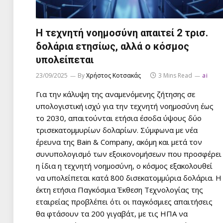
Η τεχνητή νοημοσύνη απαιτεί 2 τρισ.
δολάρια ετησίως, αλλά ο κόσμος
υπολείπεται
23/09/2025
By
Χρήστος Κοτσακάς
3 Mins Read
ai
Για την κάλυψη της αναμενόμενης ζήτησης σε
υπολογιστική ισχύ για την τεχνητή νοημοσύνη έως
το 2030, απαιτούνται ετήσια έσοδα ύψους δύο
τρισεκατομμυρίων δολαρίων. Σύμφωνα με νέα
έρευνα της Bain & Company, ακόμη και μετά τον
συνυπολογισμό των εξοικονομήσεων που προσφέρει
η ίδια η τεχνητή νοημοσύνη, ο κόσμος εξακολουθεί
να υπολείπεται κατά 800 δισεκατομμύρια δολάρια. Η
έκτη ετήσια Παγκόσμια Έκθεση Τεχνολογίας της
εταιρείας προβλέπει ότι οι παγκόσμιες απαιτήσεις
θα φτάσουν τα 200 γιγαβάτ, με τις ΗΠΑ να