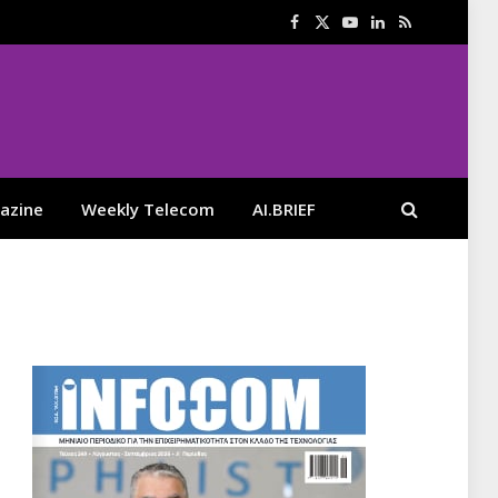
Facebook
X
YouTube
LinkedIn
RSS
(Twitter)
azine
Weekly Telecom
AI.BRIEF