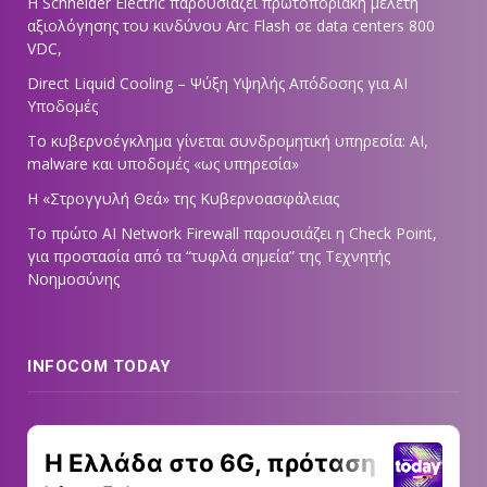
Η Schneider Electric παρουσιάζει πρωτοποριακή μελέτη
αξιολόγησης του κινδύνου Arc Flash σε data centers 800
VDC,
Direct Liquid Cooling – Ψύξη Υψηλής Απόδοσης για AI
Υποδομές
Το κυβερνοέγκλημα γίνεται συνδρομητική υπηρεσία: AI,
malware και υποδομές «ως υπηρεσία»
Η «Στρογγυλή Θεά» της Κυβερνοασφάλειας
Tο πρώτο AI Network Firewall παρουσιάζει η Check Point,
για προστασία από τα “τυφλά σημεία” της Τεχνητής
Νοημοσύνης
INFOCOM TODAY