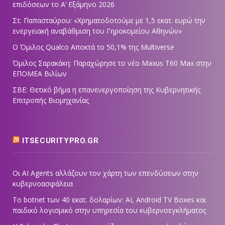
επιδόσεων το Α’ Εξάμηνο 2026
Στ. Παπασταύρου: «Χρηματοδοτούμε με 1,5 εκατ. ευρώ την
ενεργειακή αναβάθμιση του Γηροκομείου Αθηνών»
Ο Όμιλος Qualco Αποκτά το 50,1% της Multiverse
Όμιλος Σαρακάκη: Παραχώρησε το νέο Maxus T60 Max στην
ΕΠΟΜΕΑ Βιλίων
ΣΒΕ: Θετικό βήμα η επανενεργοποίηση της Κυβερνητικής
Επιτροπής Βιομηχανίας
ITSECURITYPRO.GR
Οι AI Agents αλλάζουν τον χάρτη των επενδύσεων στην
κυβερνοασφάλεια
Το botnet των 40 εκατ. δολαρίων: AI, Android TV Boxes και
παιδικό λογισμικό στην υπηρεσία του κυβερνοεγκλήματος