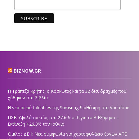
BIZNOW.GR
Η Τράπεζα Κρήτης, ο Κοσκωτάς και τα 32 δισ. δραχμές που
χάθηκαν στα βιβλία
Η νέα σειρά foldables της Samsung διαθέσιμη στη Vodafone
ΠΣΕ: Υψηλό τριετίας στα 27,6 δισ. € για το Α΄ Εξάμηνο –
Εκτίναξη +26,3% τον Ιούνιο
Όμιλος ΔΕΗ: Νέα συμφωνία για χαρτοφυλάκιο έργων ΑΠΕ