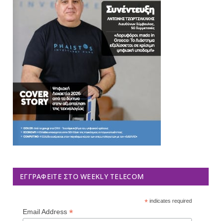
ΕΓΓΡΑΦΕΊΤΕ ΣΤΟ WEEKLY TELECOM
*
indicates required
*
Email Address