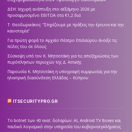
ΔΕΗ: Ισχυρή ανάπτυξη στο α΄εξάμηνο 2026 με
προσαρμοσμένο EBITDA στα €1,2 δισ.
Τ. Θεοδωρικάκος: “Στηρίζουμε με πράξεις την έρευνα και την
καινοτομία”
Για πρώτη φορά το Αρχαίο Θέατρο Επιδαύρου άνοιξε τις
πύλες του σε όλους
Σύσκεψη υπό τον Κ. Μητσοτάκη για τις αποζημιώσεις των
πυρόπληκτων περιοχών της Δ. Αττικής
Παρουσία Κ. Μητσοτάκη η υπογραφή συμφωνίας για την
ηλεκτρική διασύνδεση Ελλάδας – Κύπρου
ITSECURITYPRO.GR
Το botnet των 40 εκατ. δολαρίων: AI, Android TV Boxes και
παιδικό λογισμικό στην υπηρεσία του κυβερνοεγκλήματος