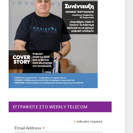
ΕΓΓΡΑΦΕΊΤΕ ΣΤΟ WEEKLY TELECOM
*
indicates required
*
Email Address