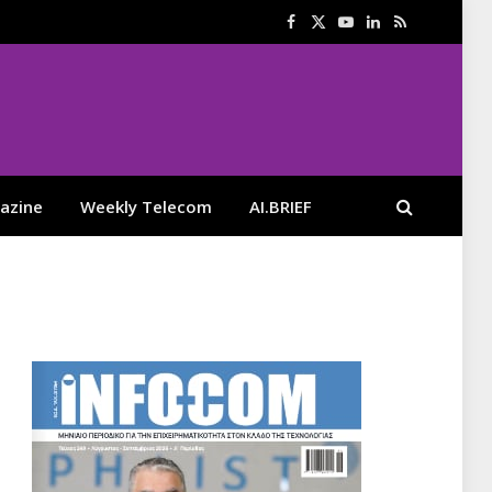
Facebook
X
YouTube
LinkedIn
RSS
(Twitter)
azine
Weekly Telecom
AI.BRIEF