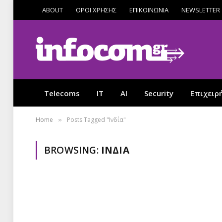
ABOUT
ΟΡΟΙ ΧΡΗΣΗΣ
ΕΠΙΚΟΙΝΩΝΙΑ
NEWSLETTER
Telecoms
IT
AI
Security
Επιχειρ
Home
Posts Tagged "Ινδία"
»
BROWSING:
ΙΝΔΊΑ