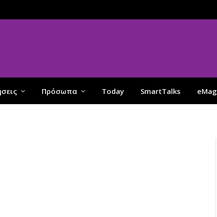
ήσεις
Πρόσωπα
Today
SmartTalks
eMag