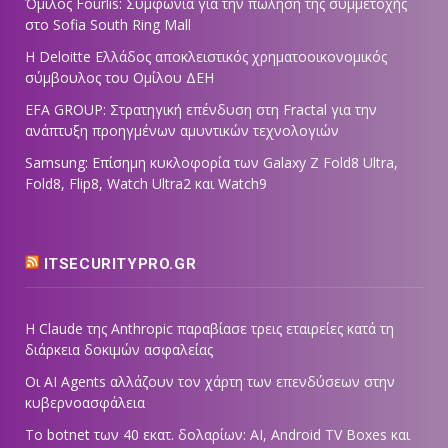
Όμιλος Fourlis: Συμφωνία για την πώληση της συμμετοχής
στο Sofia South Ring Mall
Η Deloitte Ελλάδος αποκλειστικός χρηματοοικονομικός
σύμβουλος του Ομίλου ΔΕΗ
EFA GROUP: Στρατηγική επένδυση στη Fractal για την
ανάπτυξη προηγμένων αμυντικών τεχνολογιών
Samsung: Επίσημη κυκλοφορία των Galaxy Z Fold8 Ultra,
Fold8, Flip8, Watch Ultra2 και Watch9
ITSECURITYPRO.GR
Η Claude της Anthropic παραβίασε τρεις εταιρείες κατά τη
διάρκεια δοκιμών ασφαλείας
Οι AI Agents αλλάζουν τον χάρτη των επενδύσεων στην
κυβερνοασφάλεια
Το botnet των 40 εκατ. δολαρίων: AI, Android TV Boxes και