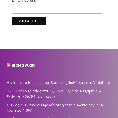
*
Email Address
BIZNOW.GR
Η νέα σειρά foldables της Samsung διαθέσιμη στη Vodafone
ΠΣΕ: Υψηλό τριετίας στα 27,6 δισ. € για το Α΄ Εξάμηνο –
Εκτίναξη +26,3% τον Ιούνιο
Όμιλος ΔΕΗ: Νέα συμφωνία για χαρτοφυλάκιο έργων ΑΠΕ
άνω των 2 GW