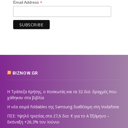
*
Email Address
BIZNOW.GR
Η Τράπεζα Κρήτης, ο Κοσκωτάς και τα 32 δισ. δραχμές που
χάθηκαν στα βιβλία
Η νέα σειρά foldables της Samsung διαθέσιμη στη Vodafone
ΠΣΕ: Υψηλό τριετίας στα 27,6 δισ. € για το Α΄ Εξάμηνο –
Εκτίναξη +26,3% τον Ιούνιο