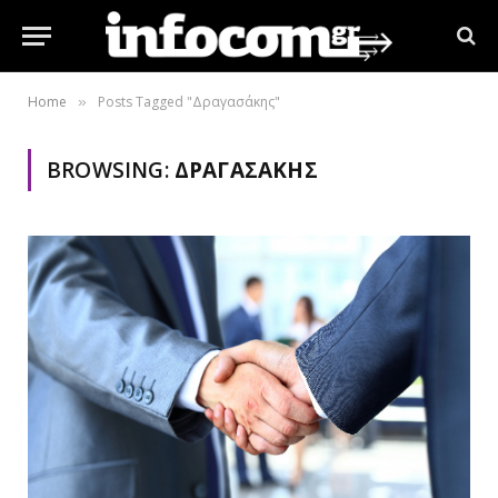
Home
Posts Tagged "Δραγασάκης"
»
BROWSING:
ΔΡΑΓΑΣΆΚΗΣ