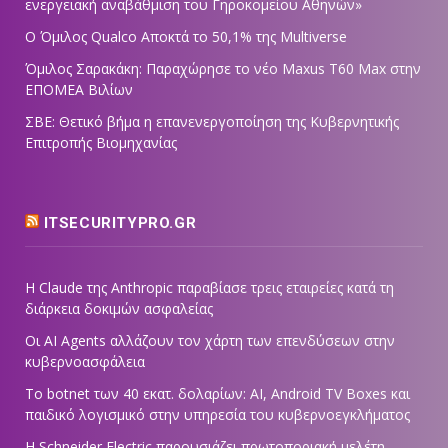
ενεργειακή αναβάθμιση του Γηροκομείου Αθηνών»
Ο Όμιλος Qualco Αποκτά το 50,1% της Multiverse
Όμιλος Σαρακάκη: Παραχώρησε το νέο Maxus T60 Max στην
ΕΠΟΜΕΑ Βιλίων
ΣΒΕ: Θετικό βήμα η επανενεργοποίηση της Κυβερνητικής
Επιτροπής Βιομηχανίας
ITSECURITYPRO.GR
Η Claude της Anthropic παραβίασε τρεις εταιρείες κατά τη
διάρκεια δοκιμών ασφαλείας
Οι AI Agents αλλάζουν τον χάρτη των επενδύσεων στην
κυβερνοασφάλεια
Το botnet των 40 εκατ. δολαρίων: AI, Android TV Boxes και
παιδικό λογισμικό στην υπηρεσία του κυβερνοεγκλήματος
Η Schneider Electric παρουσιάζει πρωτοποριακή μελέτη