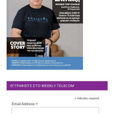
ΕΓΓΡΑΦΕΊΤΕ ΣΤΟ WEEKLY TELECOM
*
indicates required
*
Email Address