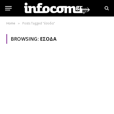
Home
Posts Tagged "έσοδα"
»
BROWSING:
ΈΣΟΔΑ