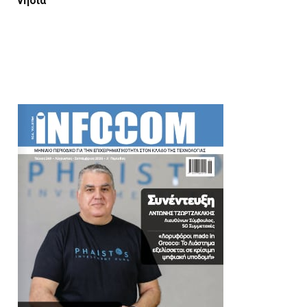
νησιά