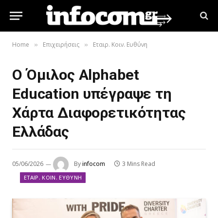
Home
Επιχειρήσεις
Εταιρ. Κοιν. Ευθύνη
»
»
Ο Όμιλος Alphabet
Education υπέγραψε τη
Χάρτα Διαφορετικότητας
Ελλάδας
05/06/2026
By
infocom
3 Mins Read
ΕΤΑΙΡ. ΚΟΙΝ. ΕΥΘΎΝΗ