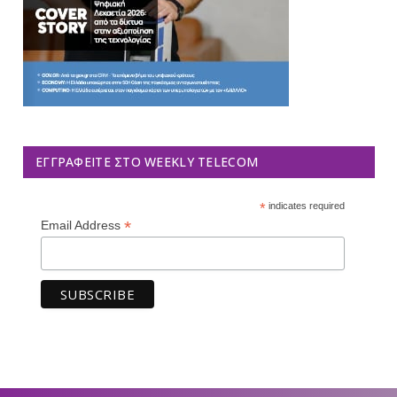
ΕΓΓΡΑΦΕΊΤΕ ΣΤΟ WEEKLY TELECOM
*
indicates required
*
Email Address