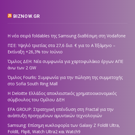
BIZNOW.GR
Η νέα σειρά foldables της Samsung διαθέσιμη στη Vodafone
ΠΣΕ: Υψηλό τριετίας στα 27,6 δισ. € για το Α΄ Εξάμηνο –
Εκτίναξη +26,3% τον Ιούνιο
Όμιλος ΔΕΗ: Νέα συμφωνία για χαρτοφυλάκιο έργων ΑΠΕ
άνω των 2 GW
Όμιλος Fourlis: Συμφωνία για την πώληση της συμμετοχής
στο Sofia South Ring Mall
Η Deloitte Ελλάδος αποκλειστικός χρηματοοικονομικός
σύμβουλος του Ομίλου ΔΕΗ
EFA GROUP: Στρατηγική επένδυση στη Fractal για την
ανάπτυξη προηγμένων αμυντικών τεχνολογιών
Samsung: Επίσημη κυκλοφορία των Galaxy Z Fold8 Ultra,
Fold8, Flip8, Watch Ultra2 και Watch9