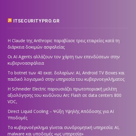
ITSECURITYPRO.GR
Η Claude της Anthropic παραβίασε τρεις εταιρείες κατά τη
διάρκεια δοκιμών ασφαλείας
Οι AI Agents αλλάζουν τον χάρτη των επενδύσεων στην
κυβερνοασφάλεια
Το botnet των 40 εκατ. δολαρίων: AI, Android TV Boxes και
παιδικό λογισμικό στην υπηρεσία του κυβερνοεγκλήματος
Η Schneider Electric παρουσιάζει πρωτοποριακή μελέτη
αξιολόγησης του κινδύνου Arc Flash σε data centers 800
VDC,
Direct Liquid Cooling – Ψύξη Υψηλής Απόδοσης για AI
Υποδομές
Το κυβερνοέγκλημα γίνεται συνδρομητική υπηρεσία: AI,
malware και υποδομές «ως υπηρεσία»