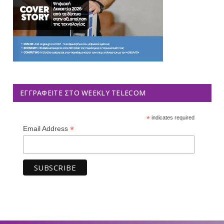
ΕΓΓΡΑΦΕΊΤΕ ΣΤΟ WEEKLY TELECOM
*
indicates required
*
Email Address