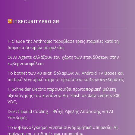
ITSECURITYPRO.GR
Η Claude της Anthropic παραβίασε τρεις εταιρείες κατά τη
διάρκεια δοκιμών ασφαλείας
Οι AI Agents αλλάζουν τον χάρτη των επενδύσεων στην
κυβερνοασφάλεια
Το botnet των 40 εκατ. δολαρίων: AI, Android TV Boxes και
παιδικό λογισμικό στην υπηρεσία του κυβερνοεγκλήματος
Η Schneider Electric παρουσιάζει πρωτοποριακή μελέτη
αξιολόγησης του κινδύνου Arc Flash σε data centers 800
VDC,
Direct Liquid Cooling – Ψύξη Υψηλής Απόδοσης για AI
Υποδομές
Το κυβερνοέγκλημα γίνεται συνδρομητική υπηρεσία: AI,
malware και υποδομές «ως υπηρεσία»