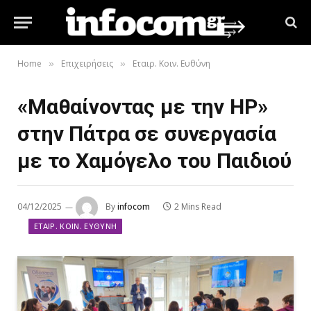
Home
Επιχειρήσεις
Εταιρ. Κοιν. Ευθύνη
»
»
«Μαθαίνοντας με την HP»
στην Πάτρα σε συνεργασία
με το Χαμόγελο του Παιδιού
04/12/2025
By
infocom
2 Mins Read
ΕΤΑΙΡ. ΚΟΙΝ. ΕΥΘΎΝΗ