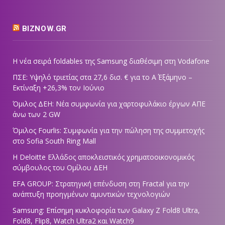
BIZNOW.GR
Η νέα σειρά foldables της Samsung διαθέσιμη στη Vodafone
ΠΣΕ: Υψηλό τριετίας στα 27,6 δισ. € για το Α΄ Εξάμηνο –
Εκτίναξη +26,3% τον Ιούνιο
Όμιλος ΔΕΗ: Νέα συμφωνία για χαρτοφυλάκιο έργων ΑΠΕ
άνω των 2 GW
Όμιλος Fourlis: Συμφωνία για την πώληση της συμμετοχής
στο Sofia South Ring Mall
Η Deloitte Ελλάδος αποκλειστικός χρηματοοικονομικός
σύμβουλος του Ομίλου ΔΕΗ
EFA GROUP: Στρατηγική επένδυση στη Fractal για την
ανάπτυξη προηγμένων αμυντικών τεχνολογιών
Samsung: Επίσημη κυκλοφορία των Galaxy Z Fold8 Ultra,
Fold8, Flip8, Watch Ultra2 και Watch9