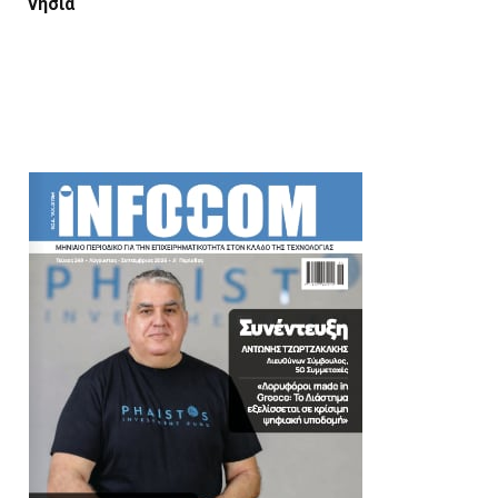
νησιά