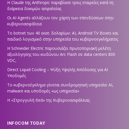
Η Claude της Anthropic παραβίασε τρεις εταιρείες κατά τη
διάρκεια δοκιμών ασφαλείας
Οι AI Agents αλλάζουν τον χάρτη των επενδύσεων στην
κυβερνοασφάλεια
Το botnet των 40 εκατ. δολαρίων: AI, Android TV Boxes και
παιδικό λογισμικό στην υπηρεσία του κυβερνοεγκλήματος
Η Schneider Electric παρουσιάζει πρωτοποριακή μελέτη
αξιολόγησης του κινδύνου Arc Flash σε data centers 800
VDC,
Direct Liquid Cooling – Ψύξη Υψηλής Απόδοσης για AI
Υποδομές
Το κυβερνοέγκλημα γίνεται συνδρομητική υπηρεσία: AI,
malware και υποδομές «ως υπηρεσία»
Η «Στρογγυλή Θεά» της Κυβερνοασφάλειας
INFOCOM TODAY