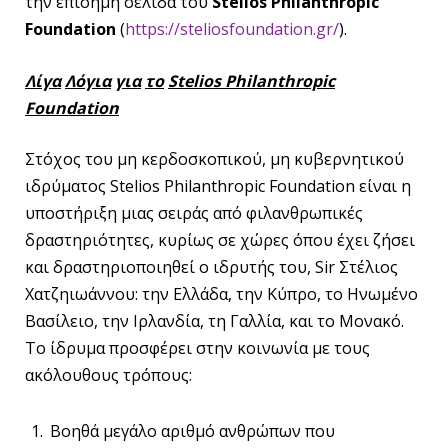
την επίσημη σελίδα του
Stelios Philanthropic
Foundation
(
https://steliosfoundation.gr/
).
Λίγα
Λόγια
για
το
Stelios Philanthropic
Foundation
Στόχος του μη κερδοσκοπικού, μη κυβερνητικού
ιδρύματος Stelios Philanthropic Foundation είναι η
υποστήριξη μιας σειράς από φιλανθρωπικές
δραστηριότητες, κυρίως σε χώρες όπου έχει ζήσει
και δραστηριοποιηθεί ο ιδρυτής του, Sir Στέλιος
Χατζηιωάννου: την Ελλάδα, την Κύπρο, το Ηνωμένο
Βασίλειο, την Ιρλανδία, τη Γαλλία, και το Μονακό.
Το ίδρυμα προσφέρει στην κοινωνία με τους
ακόλουθους τρόπους:
Βοηθά μεγάλο αριθμό ανθρώπων που