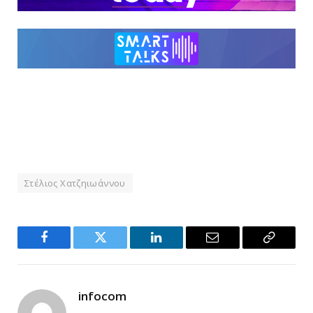
Στέλιος Χατζηιωάννου
Facebook
Twitter
LinkedIn
Email
Copy
Link
infocom