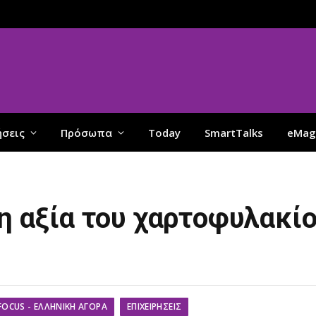
ήσεις
Πρόσωπα
Today
SmartTalks
eMag
 η αξία του χαρτοφυλακί
FOCUS - ΕΛΛΗΝΙΚΉ ΑΓΟΡΆ
ΕΠΙΧΕΙΡΉΣΕΙΣ