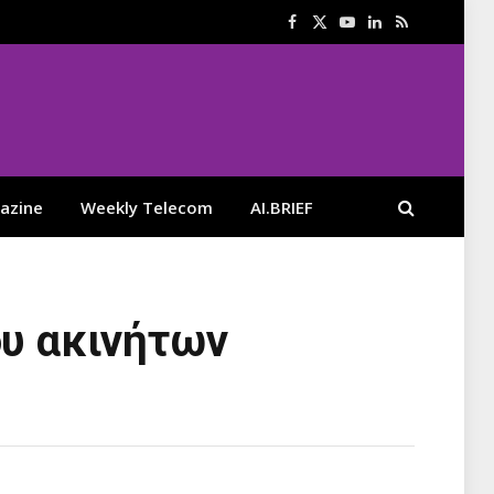
Facebook
X
YouTube
LinkedIn
RSS
(Twitter)
azine
Weekly Telecom
AI.BRIEF
ου ακινήτων