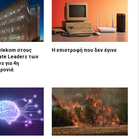
elekom στους
Η επιστροφή που δεν έγινε
mate Leaders των
es για 4η
ρονιά