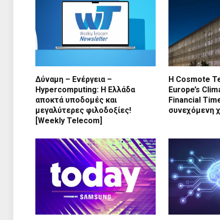
Δύναμη – Ενέργεια –
Η Cosmote T
Ηypercomputing: Η Ελλάδα
Europe’s Cli
αποκτά υποδομές και
Financial Tim
μεγαλύτερες φιλοδοξίες!
συνεχόμενη χ
[Weekly Telecom]