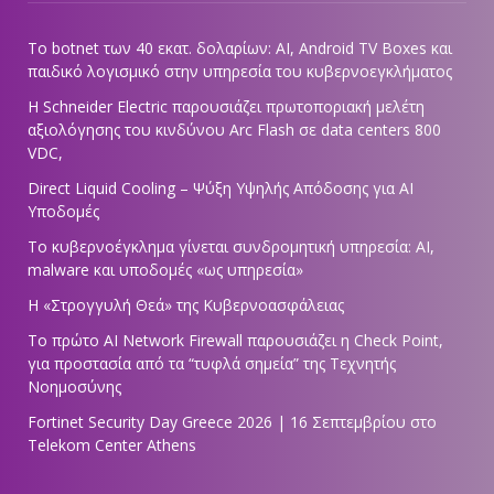
Το botnet των 40 εκατ. δολαρίων: AI, Android TV Boxes και
παιδικό λογισμικό στην υπηρεσία του κυβερνοεγκλήματος
Η Schneider Electric παρουσιάζει πρωτοποριακή μελέτη
αξιολόγησης του κινδύνου Arc Flash σε data centers 800
VDC,
Direct Liquid Cooling – Ψύξη Υψηλής Απόδοσης για AI
Υποδομές
Το κυβερνοέγκλημα γίνεται συνδρομητική υπηρεσία: AI,
malware και υποδομές «ως υπηρεσία»
Η «Στρογγυλή Θεά» της Κυβερνοασφάλειας
Tο πρώτο AI Network Firewall παρουσιάζει η Check Point,
για προστασία από τα “τυφλά σημεία” της Τεχνητής
Νοημοσύνης
Fortinet Security Day Greece 2026 | 16 Σεπτεμβρίου στο
Telekom Center Athens