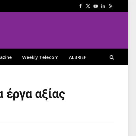
Facebook
X
YouTube
LinkedIn
RSS
(Twitter)
azine
Weekly Telecom
AI.BRIEF
 έργα αξίας