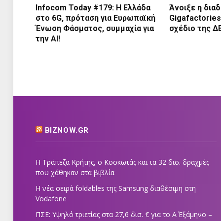
Infocom Today #179: Η Ελλάδα
Άνοιξε η διαδ
στο 6G, πρόταση για Ευρωπαϊκή
Gigafactorie
Ένωση Φάσματος, συμμαχία για
σχέδιο της Δ
την AI!
BIZNOW.GR
Η Τράπεζα Κρήτης, ο Κοσκωτάς και τα 32 δισ. δραχμές
που χάθηκαν στα βιβλία
Η νέα σειρά foldables της Samsung διαθέσιμη στη
Vodafone
ΠΣΕ: Υψηλό τριετίας στα 27,6 δισ. € για το Α΄ Εξάμηνο –