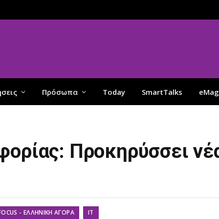
ήσεις
Πρόσωπα
Today
SmartTalks
eMag
φορίας: Προκηρύσσει νέα
FOCUS - ΕΛΛΗΝΙΚΉ ΑΓΟΡΆ
IT