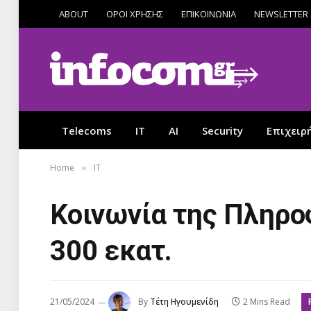
ABOUT
ΟΡΟΙ ΧΡΗΣΗΣ
ΕΠΙΚΟΙΝΩΝΙΑ
NEWSLETTER
Telecoms
IT
AI
Security
Επιχειρ
Home
IT
»
Κοινωνία της Πληρο
300 εκατ.
21/05/2024
By
Τέτη Ηγουμενίδη
2 Mins Read