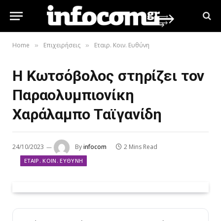
Home
Επιχειρήσεις
Εταιρ. Κοιν. Ευθύνη
»
»
H Kωτσόβολος στηρίζει τον
Παραολυμπιονίκη
Χαράλαμπο Ταϊγανίδη
24/10/2023
By
infocom
2 Mins Read
ΕΤΑΙΡ. ΚΟΙΝ. ΕΥΘΎΝΗ