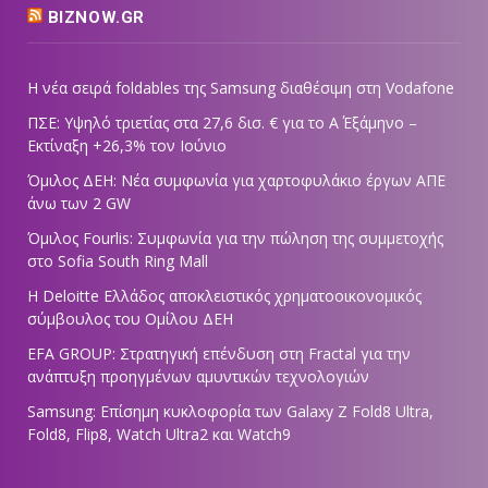
BIZNOW.GR
Η νέα σειρά foldables της Samsung διαθέσιμη στη Vodafone
ΠΣΕ: Υψηλό τριετίας στα 27,6 δισ. € για το Α΄ Εξάμηνο –
Εκτίναξη +26,3% τον Ιούνιο
Όμιλος ΔΕΗ: Νέα συμφωνία για χαρτοφυλάκιο έργων ΑΠΕ
άνω των 2 GW
Όμιλος Fourlis: Συμφωνία για την πώληση της συμμετοχής
στο Sofia South Ring Mall
Η Deloitte Ελλάδος αποκλειστικός χρηματοοικονομικός
σύμβουλος του Ομίλου ΔΕΗ
EFA GROUP: Στρατηγική επένδυση στη Fractal για την
ανάπτυξη προηγμένων αμυντικών τεχνολογιών
Samsung: Επίσημη κυκλοφορία των Galaxy Z Fold8 Ultra,
Fold8, Flip8, Watch Ultra2 και Watch9