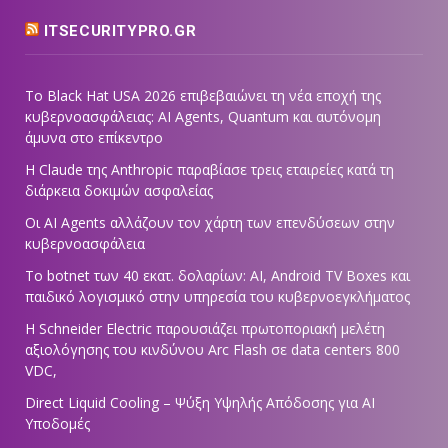
ITSECURITYPRO.GR
Το Black Hat USA 2026 επιβεβαιώνει τη νέα εποχή της
κυβερνοασφάλειας: AI Agents, Quantum και αυτόνομη
άμυνα στο επίκεντρο
Η Claude της Anthropic παραβίασε τρεις εταιρείες κατά τη
διάρκεια δοκιμών ασφαλείας
Οι AI Agents αλλάζουν τον χάρτη των επενδύσεων στην
κυβερνοασφάλεια
Το botnet των 40 εκατ. δολαρίων: AI, Android TV Boxes και
παιδικό λογισμικό στην υπηρεσία του κυβερνοεγκλήματος
Η Schneider Electric παρουσιάζει πρωτοποριακή μελέτη
αξιολόγησης του κινδύνου Arc Flash σε data centers 800
VDC,
Direct Liquid Cooling – Ψύξη Υψηλής Απόδοσης για AI
Υποδομές