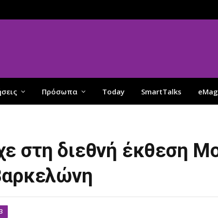
ήσεις
Πρόσωπα
Today
SmartTalks
eMag
ε στη διεθνή έκθεση Mob
 Βαρκελώνη
3