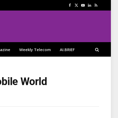
Facebook
X
YouTube
LinkedIn
RSS
(Twitter)
azine
Weekly Telecom
AI.BRIEF
ile World