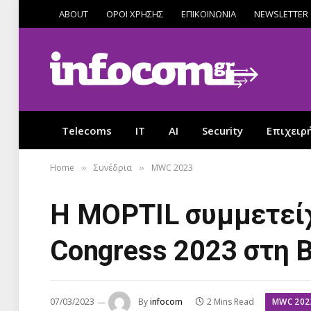
ABOUT
ΟΡΟΙ ΧΡΗΣΗΣ
ΕΠΙΚΟΙΝΩΝΙΑ
NEWSLETTER
Telecoms
IT
AI
Security
Επιχειρ
Home
Συνέδρια
MWC 2023
»
»
Η MOPTIL συμμετείχ
Congress 2023 στη
MWC 202
07/03/2023
By
infocom
2 Mins Read