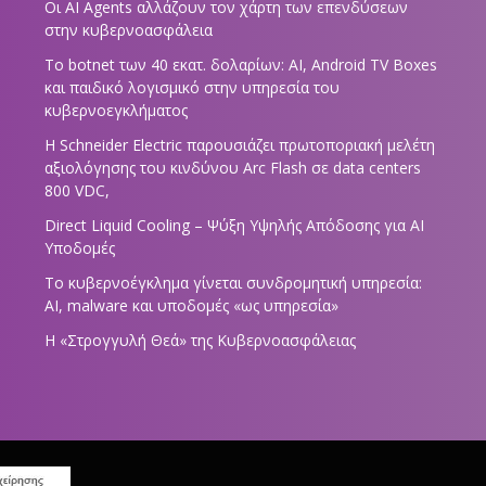
Οι AI Agents αλλάζουν τον χάρτη των επενδύσεων
στην κυβερνοασφάλεια
Το botnet των 40 εκατ. δολαρίων: AI, Android TV Boxes
και παιδικό λογισμικό στην υπηρεσία του
κυβερνοεγκλήματος
Η Schneider Electric παρουσιάζει πρωτοποριακή μελέτη
αξιολόγησης του κινδύνου Arc Flash σε data centers
800 VDC,
Direct Liquid Cooling – Ψύξη Υψηλής Απόδοσης για AI
Υποδομές
Το κυβερνοέγκλημα γίνεται συνδρομητική υπηρεσία:
AI, malware και υποδομές «ως υπηρεσία»
Η «Στρογγυλή Θεά» της Κυβερνοασφάλειας