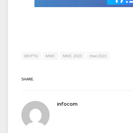
MOPTIL
MWC
MWC 2023
mwc2023
SHARE.
infocom