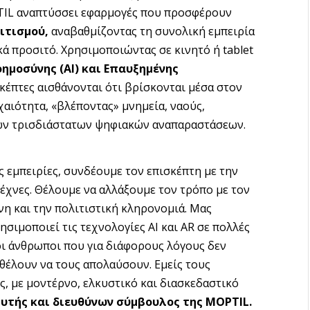
TIL αναπτύσσει εφαρμογές που προσφέρουν
ιτισμού,
αναβαθμίζοντας τη συνολική εμπειρία
ά προσιτό. Χρησιμοποιώντας σε κινητό ή tablet
οημοσύνης (
AI
) και Επαυξημένης
κέπτες αισθάνονται ότι βρίσκονται μέσα στον
αιότητα, «βλέποντας» μνημεία, ναούς,
ικών τρισδιάστατων ψηφιακών αναπαραστάσεων.
εμπειρίες, συνδέουμε τον επισκέπτη με την
τέχνες. Θέλουμε να αλλάξουμε τον τρόπο με τον
νη και την πολιτιστική κληρονομιά. Μας
ρησιμοποιεί τις τεχνολογίες AI και AR σε πολλές
 οι άνθρωποι που για διάφορους λόγους δεν
θέλουν να τους απολαύσουν. Εμείς τους
, με μοντέρνο, ελκυστικό και διασκεδαστικό
ρυτής και διευθύνων σύμβουλος της
MOPTIL
.