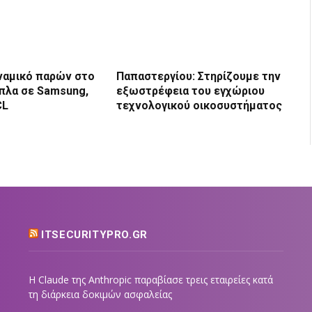
υναμικό παρών στο
Παπαστεργίου: Στηρίζουμε την
πλα σε Samsung,
εξωστρέφεια του εγχώριου
CL
τεχνολογικού οικοσυστήματος
ITSECURITYPRO.GR
Η Claude της Anthropic παραβίασε τρεις εταιρείες κατά
τη διάρκεια δοκιμών ασφαλείας