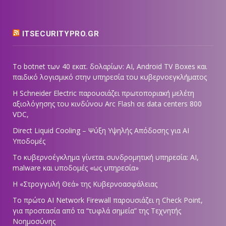
ITSECURITYPRO.GR
Το botnet των 40 εκατ. δολαρίων: AI, Android TV Boxes και
παιδικό λογισμικό στην υπηρεσία του κυβερνοεγκλήματος
Η Schneider Electric παρουσιάζει πρωτοποριακή μελέτη
αξιολόγησης του κινδύνου Arc Flash σε data centers 800
VDC,
Direct Liquid Cooling – Ψύξη Υψηλής Απόδοσης για AI
Υποδομές
Το κυβερνοέγκλημα γίνεται συνδρομητική υπηρεσία: AI,
malware και υποδομές «ως υπηρεσία»
Η «Στρογγυλή Θεά» της Κυβερνοασφάλειας
Tο πρώτο AI Network Firewall παρουσιάζει η Check Point,
για προστασία από τα “τυφλά σημεία” της Τεχνητής
Νοημοσύνης