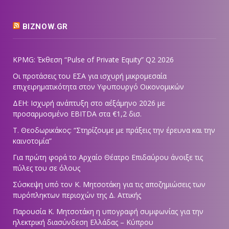
BIZNOW.GR
KPMG: Έκθεση “Pulse of Private Equity” Q2 2026
Οι προτάσεις του ΕΣΑ για ισχυρή μικρομεσαία
επιχειρηματικότητα στον Υφυπουργό Οικονομικών
ΔΕΗ: Ισχυρή ανάπτυξη στο α΄εξάμηνο 2026 με
προσαρμοσμένο EBITDA στα €1,2 δισ.
Τ. Θεοδωρικάκος: “Στηρίζουμε με πράξεις την έρευνα και την
καινοτομία”
Για πρώτη φορά το Αρχαίο Θέατρο Επιδαύρου άνοιξε τις
πύλες του σε όλους
Σύσκεψη υπό τον Κ. Μητσοτάκη για τις αποζημιώσεις των
πυρόπληκτων περιοχών της Δ. Αττικής
Παρουσία Κ. Μητσοτάκη η υπογραφή συμφωνίας για την
ηλεκτρική διασύνδεση Ελλάδας – Κύπρου