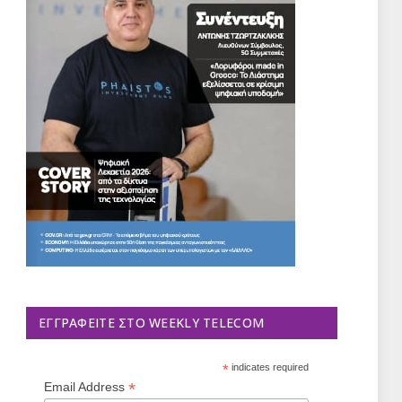
ΕΓΓΡΑΦΕΊΤΕ ΣΤΟ WEEKLY TELECOM
*
indicates required
*
Email Address