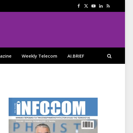
Facebook
X
YouTube
LinkedIn
RSS
(Twitter)
azine
Weekly Telecom
AI.BRIEF