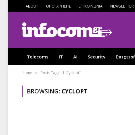
ABOUT
ΟΡΟΙ ΧΡΗΣΗΣ
ΕΠΙΚΟΙΝΩΝΙΑ
NEWSLETTER
Telecoms
IT
AI
Security
Επιχειρ
Home
Posts Tagged "Cyclopt"
»
BROWSING:
CYCLOPT