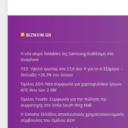
BIZNOW.GR
Η νέα σειρά foldables της Samsung διαθέσιμη στη
Vodafone
ΠΣΕ: Υψηλό τριετίας στα 27,6 δισ. € για το Α΄ Εξάμηνο –
Εκτίναξη +26,3% τον Ιούνιο
Όμιλος ΔΕΗ: Νέα συμφωνία για χαρτοφυλάκιο έργων
ΑΠΕ άνω των 2 GW
Όμιλος Fourlis: Συμφωνία για την πώληση της
συμμετοχής στο Sofia South Ring Mall
Η Deloitte Ελλάδος αποκλειστικός χρηματοοικονομικός
σύμβουλος του Ομίλου ΔΕΗ