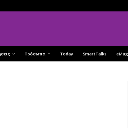
ήσεις
Πρόσωπα
Today
SmartTalks
eMag