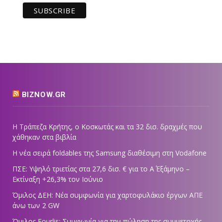
BIZNOW.GR
Η Τράπεζα Κρήτης, ο Κοσκωτάς και τα 32 δισ. δραχμές που
χάθηκαν στα βιβλία
Η νέα σειρά foldables της Samsung διαθέσιμη στη Vodafone
ΠΣΕ: Υψηλό τριετίας στα 27,6 δισ. € για το Α΄ Εξάμηνο –
Εκτίναξη +26,3% τον Ιούνιο
Όμιλος ΔΕΗ: Νέα συμφωνία για χαρτοφυλάκιο έργων ΑΠΕ
άνω των 2 GW
Όμιλος Fourlis: Συμφωνία για την πώληση της συμμετοχής