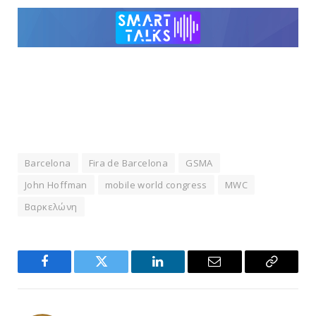
Barcelona
Fira de Barcelona
GSMA
John Hoffman
mobile world congress
MWC
Βαρκελώνη
Facebook
Twitter
LinkedIn
Email
Copy
Link