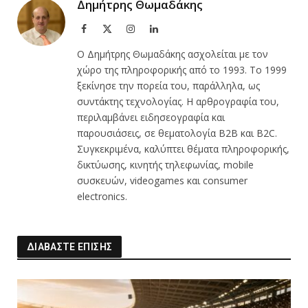
Δημήτρης Θωμαδάκης
Facebook
X
Instagram
LinkedIn
(Twitter)
Ο Δημήτρης Θωμαδάκης ασχολείται με τον
χώρο της πληροφορικής από το 1993. Το 1999
ξεκίνησε την πορεία του, παράλληλα, ως
συντάκτης τεχνολογίας. Η αρθρογραφία του,
περιλαμβάνει ειδησεογραφία και
παρουσιάσεις, σε θεματολογία B2B και B2C.
Συγκεκριμένα, καλύπτει θέματα πληροφορικής,
δικτύωσης, κινητής τηλεφωνίας, mobile
συσκευών, videogames και consumer
electronics.
ΔΙΑΒΑΣΤΕ ΕΠΙΣΗΣ