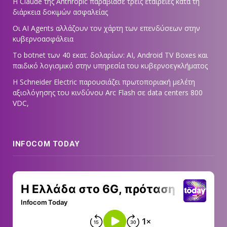
Η Claude της Anthropic παραβίασε τρεις εταιρείες κατά τη
διάρκεια δοκιμών ασφαλείας
Οι AI Agents αλλάζουν τον χάρτη των επενδύσεων στην
κυβερνοασφάλεια
Το botnet των 40 εκατ. δολαρίων: AI, Android TV Boxes και
παιδικό λογισμικό στην υπηρεσία του κυβερνοεγκλήματος
Η Schneider Electric παρουσιάζει πρωτοποριακή μελέτη
αξιολόγησης του κινδύνου Arc Flash σε data centers 800
VDC,
INFOCOM TODAY