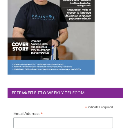
ΕΓΓΡΑΦΕΊΤΕ ΣΤΟ WEEKLY TELECOM
*
indicates required
*
Email Address