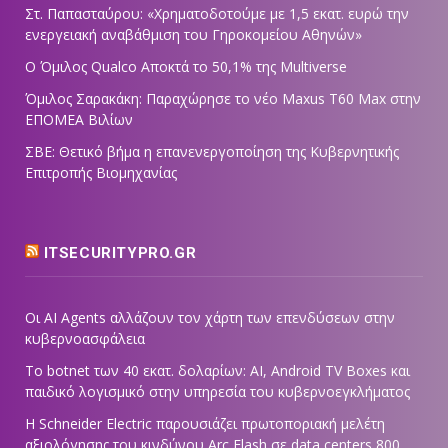
Στ. Παπασταύρου: «Χρηματοδοτούμε με 1,5 εκατ. ευρώ την
ενεργειακή αναβάθμιση του Γηροκομείου Αθηνών»
Ο Όμιλος Qualco Αποκτά το 50,1% της Multiverse
Όμιλος Σαρακάκη: Παραχώρησε το νέο Maxus T60 Max στην
ΕΠΟΜΕΑ Βιλίων
ΣΒΕ: Θετικό βήμα η επανενεργοποίηση της Κυβερνητικής
Επιτροπής Βιομηχανίας
ITSECURITYPRO.GR
Οι AI Agents αλλάζουν τον χάρτη των επενδύσεων στην
κυβερνοασφάλεια
Το botnet των 40 εκατ. δολαρίων: AI, Android TV Boxes και
παιδικό λογισμικό στην υπηρεσία του κυβερνοεγκλήματος
Η Schneider Electric παρουσιάζει πρωτοποριακή μελέτη
αξιολόγησης του κινδύνου Arc Flash σε data centers 800