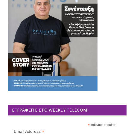
ΕΓΓΡΑΦΕΊΤΕ ΣΤΟ WEEKLY TELECOM
*
indicates required
*
Email Address