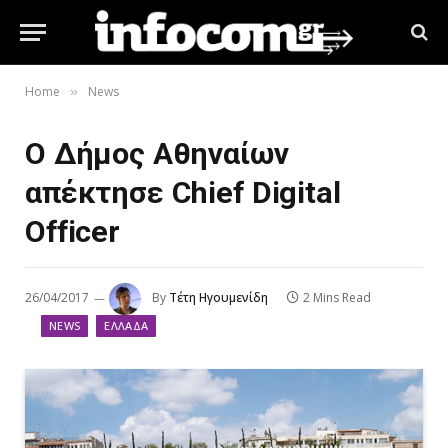
Home
News
»
Ο Δήμος Αθηναίων
απέκτησε Chief Digital
Officer
26/04/2017
By
Τέτη Ηγουμενίδη
2 Mins Read
NEWS
ΕΛΛΆΔΑ