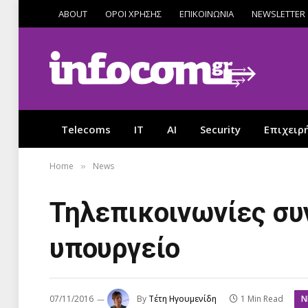
ABOUT
ΟΡΟΙ ΧΡΗΣΗΣ
ΕΠΙΚΟΙΝΩΝΙΑ
NEWSLETTER
Telecoms
IT
AI
Security
Επιχειρ
Home
News
»
Τηλεπικοινωνίες συ
υπουργείο
N
07/11/2016
By
Τέτη Ηγουμενίδη
1 Min Read