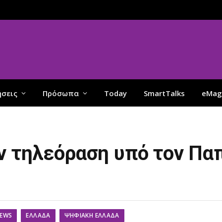
ήσεις
Πρόσωπα
Today
SmartTalks
eMag
ν τηλεόραση υπό τον Πα
EWS
ΕΛΛΆΔΑ
ΨΗΦΙΑΚΉ ΕΛΛΆΔΑ