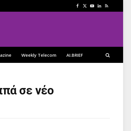
Facebook
X
YouTube
LinkedIn
RSS
(Twitter)
azine
Weekly Telecom
AI.BRIEF
ππά σε νέο