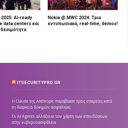
2025: AI-ready
Nokia @ MWC 2024: Τρια
te data centers και
εντυπωσιακά, real-time, demos!
νδεσιμότητα
ITSECURITYPRO.GR
Η Claude της Anthropic παραβίασε τρεις εταιρείες κατά
τη διάρκεια δοκιμών ασφαλείας
Οι AI Agents αλλάζουν τον χάρτη των επενδύσεων
στην κυβερνοασφάλεια