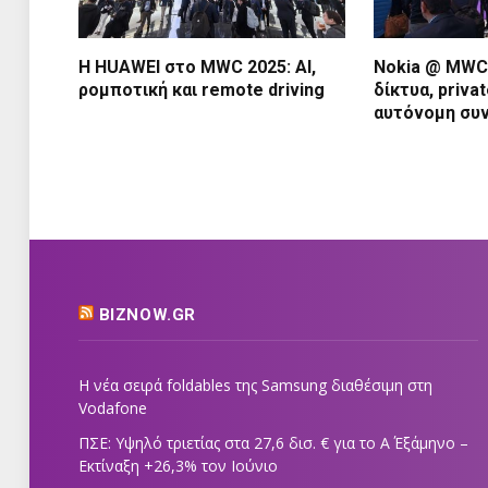
Η HUAWEI στο MWC 2025: AI,
Nokia @ MWC 
ρομποτική και remote driving
δίκτυα, priva
αυτόνομη συ
BIZNOW.GR
Η νέα σειρά foldables της Samsung διαθέσιμη στη
Vodafone
ΠΣΕ: Υψηλό τριετίας στα 27,6 δισ. € για το Α΄ Εξάμηνο –
Εκτίναξη +26,3% τον Ιούνιο