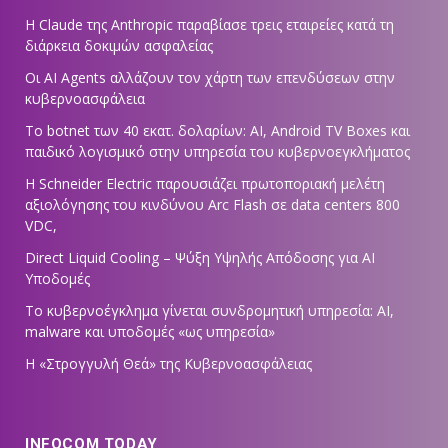
Η Claude της Anthropic παραβίασε τρεις εταιρείες κατά τη
διάρκεια δοκιμών ασφαλείας
Οι AI Agents αλλάζουν τον χάρτη των επενδύσεων στην
κυβερνοασφάλεια
Το botnet των 40 εκατ. δολαρίων: AI, Android TV Boxes και
παιδικό λογισμικό στην υπηρεσία του κυβερνοεγκλήματος
Η Schneider Electric παρουσιάζει πρωτοποριακή μελέτη
αξιολόγησης του κινδύνου Arc Flash σε data centers 800
VDC,
Direct Liquid Cooling – Ψύξη Υψηλής Απόδοσης για AI
Υποδομές
Το κυβερνοέγκλημα γίνεται συνδρομητική υπηρεσία: AI,
malware και υποδομές «ως υπηρεσία»
Η «Στρογγυλή Θεά» της Κυβερνοασφάλειας
INFOCOM TODAY