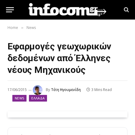
Home
News
»
Εφαρμογές γεωχωρικών
δεδομένων από Έλληνες
νέους Μηχανικούς
17/06/2015
By
Τέτη Ηγουμενίδη
3 Mins Read
NEWS
ΕΛΛΆΔΑ