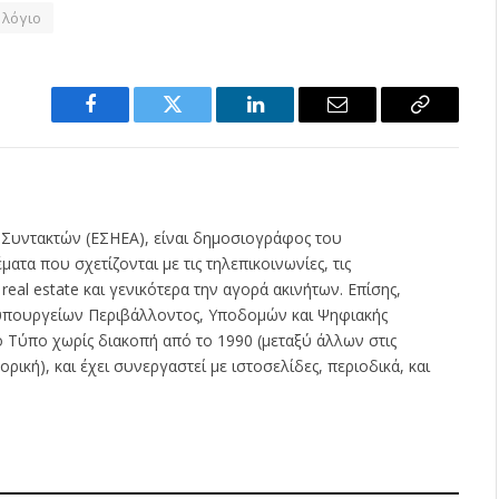
ολόγιο
Facebook
Twitter
LinkedIn
Email
Copy
Link
 Συντακτών (ΕΣΗΕΑ), είναι δημοσιογράφος του
ατα που σχετίζονται με τις τηλεπικοινωνίες, τις
ς real estate και γενικότερα την αγορά ακινήτων. Επίσης,
ν υπουργείων Περιβάλλοντος, Υποδομών και Ψηφιακής
ο Τύπο χωρίς διακοπή από το 1990 (μεταξύ άλλων στις
ρική), και έχει συνεργαστεί με ιστοσελίδες, περιοδικά, και