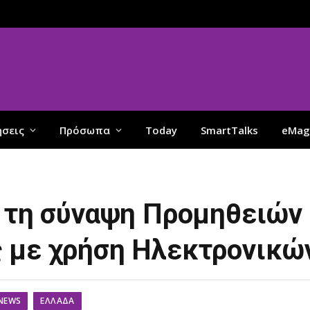
ήσεις
Πρόσωπα
Today
SmartTalks
eMag
α τη σύναψη Προμηθειών 
 με χρήση Ηλεκτρονικώ
NEWS
ΕΛΛΆΔΑ