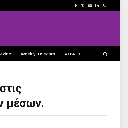
Facebook
X
YouTube
LinkedIn
RSS
(Twitter)
azine
Weekly Telecom
AI.BRIEF
στις
ν μέσων.