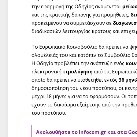
την εφαρμογή της Οδηγίας αναμένεται
μείω
και της κρατικής δαπάνης για προμήθειες,
δι
προκειμένου να συμμετάσχουν σε
διαγωνισ
διαδικασιών λειτουργίας κράτους και επιχε
Το Ευρωπαϊκό Κοινοβούλιο θα πρέπει να ψηφ
ολομέλειάς του και κατόπιν το Συμβούλιο θα
Η Οδηγία προβλέπει την ανάπτυξη ενός
κοιν
ηλεκτρονική
τιμολόγηση
από τις Ευρωπαϊκέ
οποίο θα πρέπει να υιοθετηθεί εντός
36 μην
δημοσιοποίηση του νέου προτύπου, οι κεντρ
μέχρι 18 μήνες για να το εφαρμόσουν. Οι το
έχουν το δικαίωμα εξαίρεσης από την προθε
του προτύπου.
Ακολουθήστε το Infocom.gr και στα Go