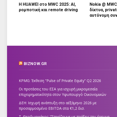
Η HUAWEI στο MWC 2025: AI,
Nokia @ MWC 
ρομποτική και remote driving
δίκτυα, priva
αυτόνομη συ
BIZNOW.GR
KPMG: Έκθεση “Pulse of Private Equity” Q2 2026
Οι προτάσεις του ΕΣΑ για ισχυρή μικρομεσαία
επιχειρηματικότητα στον Υφυπουργό Οικονομικών
ΔΕΗ: Ισχυρή ανάπτυξη στο α΄εξάμηνο 2026 με
προσαρμοσμένο EBITDA στα €1,2 δισ.
Τ. Θεοδωρικάκος: “Στηρίζουμε με πράξεις την έρευνα