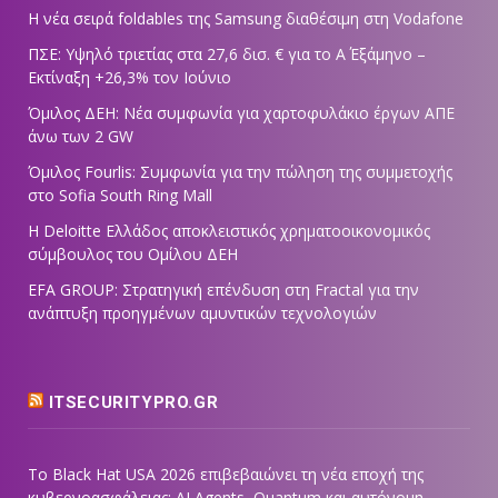
Η νέα σειρά foldables της Samsung διαθέσιμη στη Vodafone
ΠΣΕ: Υψηλό τριετίας στα 27,6 δισ. € για το Α΄ Εξάμηνο –
Εκτίναξη +26,3% τον Ιούνιο
Όμιλος ΔΕΗ: Νέα συμφωνία για χαρτοφυλάκιο έργων ΑΠΕ
άνω των 2 GW
Όμιλος Fourlis: Συμφωνία για την πώληση της συμμετοχής
στο Sofia South Ring Mall
Η Deloitte Ελλάδος αποκλειστικός χρηματοοικονομικός
σύμβουλος του Ομίλου ΔΕΗ
EFA GROUP: Στρατηγική επένδυση στη Fractal για την
ανάπτυξη προηγμένων αμυντικών τεχνολογιών
ITSECURITYPRO.GR
Το Black Hat USA 2026 επιβεβαιώνει τη νέα εποχή της
κυβερνοασφάλειας: AI Agents, Quantum και αυτόνομη