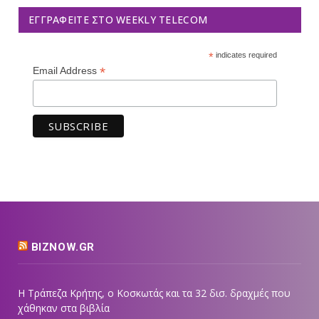
ΕΓΓΡΑΦΕΊΤΕ ΣΤΟ WEEKLY TELECOM
*
indicates required
*
Email Address
BIZNOW.GR
Η Τράπεζα Κρήτης, ο Κοσκωτάς και τα 32 δισ. δραχμές που
χάθηκαν στα βιβλία