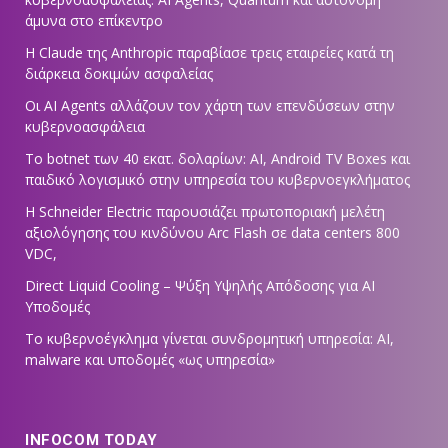
άμυνα στο επίκεντρο
Η Claude της Anthropic παραβίασε τρεις εταιρείες κατά τη
διάρκεια δοκιμών ασφαλείας
Οι AI Agents αλλάζουν τον χάρτη των επενδύσεων στην
κυβερνοασφάλεια
Το botnet των 40 εκατ. δολαρίων: AI, Android TV Boxes και
παιδικό λογισμικό στην υπηρεσία του κυβερνοεγκλήματος
Η Schneider Electric παρουσιάζει πρωτοποριακή μελέτη
αξιολόγησης του κινδύνου Arc Flash σε data centers 800
VDC,
Direct Liquid Cooling – Ψύξη Υψηλής Απόδοσης για AI
Υποδομές
Το κυβερνοέγκλημα γίνεται συνδρομητική υπηρεσία: AI,
malware και υποδομές «ως υπηρεσία»
INFOCOM TODAY